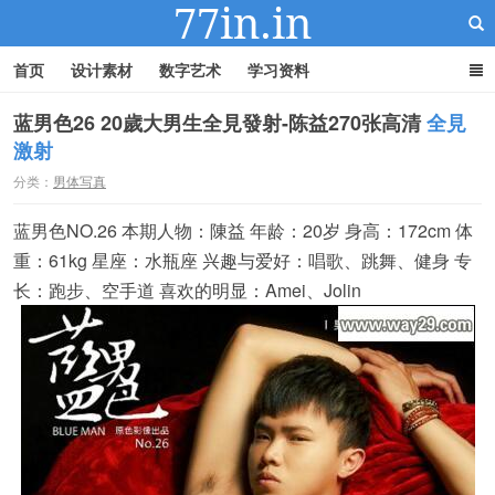
首页
设计素材
数字艺术
学习资料
蓝男色26 20歲大男生全見發射-陈益270张高清
全見
激射
22IN-22素材站
分类：
男体写真
蓝男色NO.26 本期人物：陳益 年龄：20岁 身高：172cm 体
重：61kg 星座：水瓶座 兴趣与爱好：唱歌、跳舞、健身 专
长：跑步、空手道 喜欢的明显：Amei、Jolin