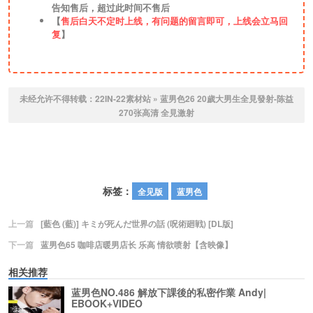
告知售后，超过此时间不售后
【
售后白天不定时上线，有问题的留言即可，上线会立马回
复
】
未经允许不得转载：
22IN-22素材站
»
蓝男色26 20歲大男生全見發射-陈益
270张高清
全見激射
标签：
全见版
蓝男色
上一篇
[藍色 (藍)] キミが死んだ世界の話 (呪術廻戦) [DL版]
下一篇
蓝男色65 咖啡店暖男店长 乐高 情欲喷射【含映像】
相关推荐
蓝男色NO.486 解放下課後的私密作業 Andy|
EBOOK+VIDEO