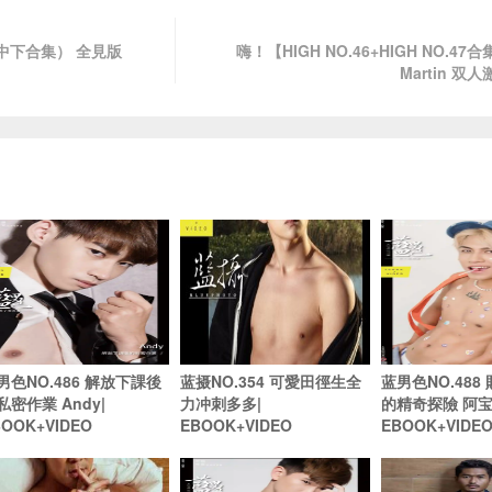
（上中下合集） 全見版
嗨！【HIGH NO.46+HIGH NO.4
Martin 双
男色NO.486 解放下課後
蓝摄NO.354 可愛田徑生全
蓝男色NO.488
私密作業 Andy|
力冲刺多多|
的精奇探險 阿宝
BOOK+VIDEO
EBOOK+VIDEO
EBOOK+VIDE