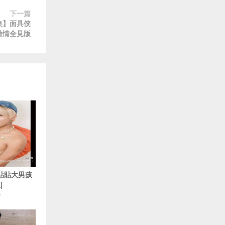
下一篇
7合集】面具侠
人激情全見版
 貼貼大男孩
|
O