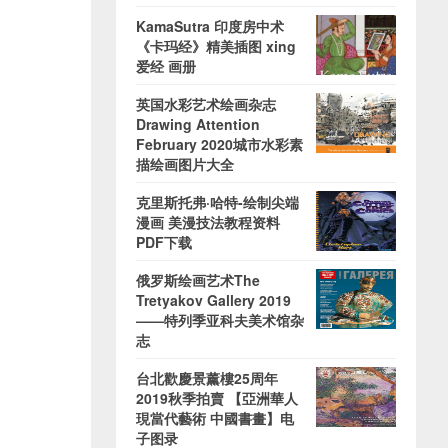
KamaSutra 印度房中术
《卡玛经》精美插图 xing
爱经 画册
英国水彩艺术绘画杂志
Drawing Attention
February 2020城市水彩素
描绘画图片大全
克里斯托弗·哈特-绘制尖端
漫画 美漫技法教程资料
PDF下载
俄罗斯绘画艺术The
Tretyakov Gallery 2019
——特列季亚科夫美术馆杂
志
台北歡慶景薰樓25周年
2019秋季拍賣 【亞洲華人
現當代藝術 中國書畫】电
子图录