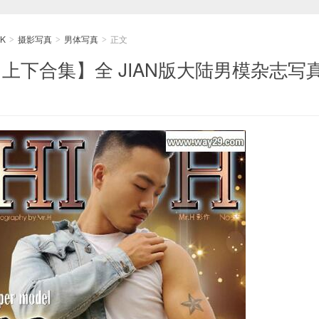
K
摄影写真
男体写真
正文
>
>
>
源 【上下合集】全 JIAN版大陆男模杂志写