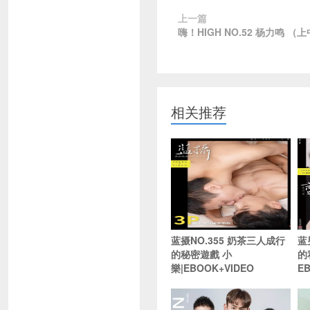
上一篇
嗨！HIGH NO.52 杨力鸣 
相关推荐
蓝摄NO.355 奶茶三人成行
蓝
的秘密遊戲 小
的
樂|EBOOK+VIDEO
E