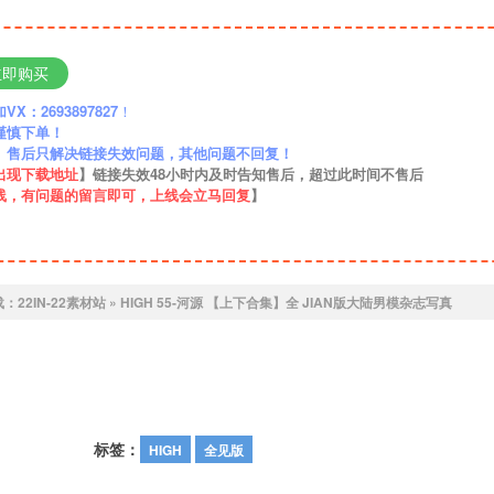
立即购买
：2693897827
！
谨慎下单！
】售后只解决链接失效问题，其他问题不回复！
出现下载地址
】链接失效48小时内及时告知售后，超过此时间不售后
线，有问题的留言即可，上线会立马回复
】
载：
22IN-22素材站
»
HIGH 55-河源 【上下合集】全 JIAN版大陆男模杂志写真
标签：
HIGH
全见版