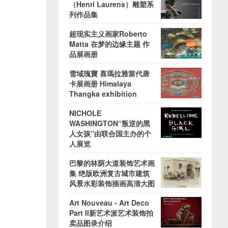
（Henri Laurens）雕塑系
列作品集
超现实主义画家Roberto
Matta 在梦的边缘主题 作
品展画册
雪域瑰寶 喜瑪拉雅當代唐
卡展画册 Himalaya
Thangka exhibition
NICHOLE
WASHINGTON“叛逆的黑
人女孩”由联合国主办的个
人展览
巴黎的林荫大道装饰艺术画
集 绝版欧洲复古城市建筑
风景水彩装饰插画高清大图
Art Nouveau - Art Deco
Part II新艺术派艺术装饰拍
卖品图录介绍