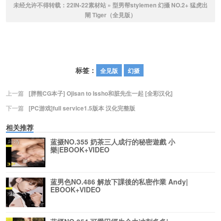
未经允许不得转载：
22IN-22素材站
»
型男帮stylemen 幻攝 NO.2+ 猛虎出
閘 Tiger（全見版）
标签：
全见版
幻摄
上一篇
[胖熊CG本子] Ojisan to Issho和脏先生一起 [全彩汉化]
下一篇
[PC游戏]full service1.5版本 汉化完整版
相关推荐
蓝摄NO.355 奶茶三人成行的秘密遊戲 小
樂|EBOOK+VIDEO
蓝男色NO.486 解放下課後的私密作業 Andy|
EBOOK+VIDEO