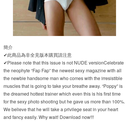
簡介
✔此商品為非全見版本購買請注意
✔Please note that this issue is not NUDE versionCelebrate
the neophyte “Fap Fap” the newest sexy magazine with all
the newbie handsome man who comes with the irresistible
muscles that is going to take your breathe away. “Poppy” is
the dreamed hottest trainer which even this is his first time
for the sexy photo shooting but he gave us more than 100%.
We believe that he will take a privilege seat in your heart
and fancy easily. Why wait! Download now!!!