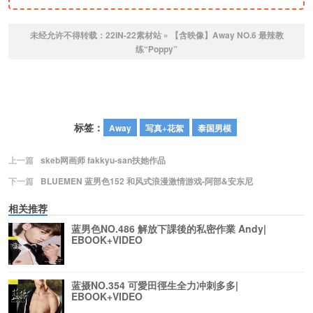
未经允许不得转载：
22IN-22素材站
»
【含映像】Away NO.6 最辣教
练“Poppy”
标签：
Away
写真+花絮
泰国男模
上一篇
skeb网画师 fakkyu-san扶她作品
下一篇
BLUEMEN 蓝男色152 和风式浪漫激情游戏-阿部&安东尼
相关推荐
蓝男色NO.486 解放下課後的私密作業 Andy|
EBOOK+VIDEO
蓝摄NO.354 可愛田徑生全力冲刺多多|
EBOOK+VIDEO