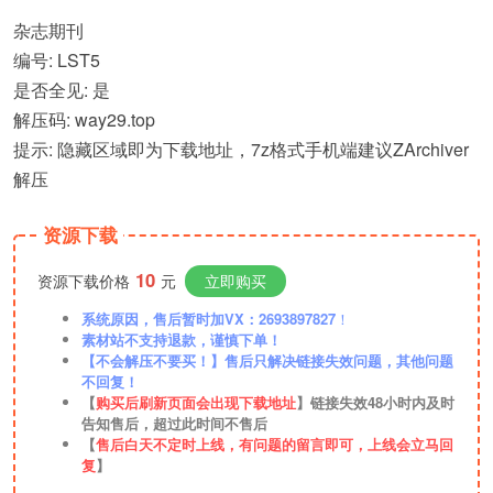
杂志期刊
编号: LST5
是否全见: 是
解压码: way29.top
提示: 隐藏区域即为下载地址，7z格式手机端建议ZArchiver
解压
资源下载
10
资源下载价格
元
立即购买
系统原因，售后暂时加VX：2693897827
！
素材站不支持退款，谨慎下单！
【不会解压不要买！】售后只解决链接失效问题，其他问题
不回复！
【
购买后刷新页面会出现下载地址
】链接失效48小时内及时
告知售后，超过此时间不售后
【
售后白天不定时上线，有问题的留言即可，上线会立马回
复
】