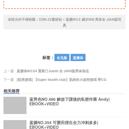
未经允许不得转载：
22IN-22素材站
»
蓝摄NO.5 威尔Will 男体全 JIAN版写
真
标签：
全见版
蓝摄体
上一篇
蓝摄体NO.04 賈斯汀Justin 全 JIAN版男体杂志
下一篇
[耽美游戏] 【Super health club】肌肉向大叔控游戏 带CG
相关推荐
蓝男色NO.486 解放下課後的私密作業 Andy|
EBOOK+VIDEO
蓝摄NO.354 可愛田徑生全力冲刺多多|
EBOOK+VIDEO