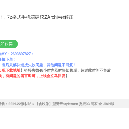
，7z格式手机端建议ZArchiver解压
立即购买
：2693897827
！
谨慎下单！
】售后只解决链接失效问题，其他问题不回复！
出现下载地址
】链接失效48小时内及时告知售后，超过此时间不售后
线，有问题的留言即可，上线会立马回复
】
转载：
22IN-22素材站
»
【含映像】型男帮stylemen 妄摄03 阿家 全 JIAN版