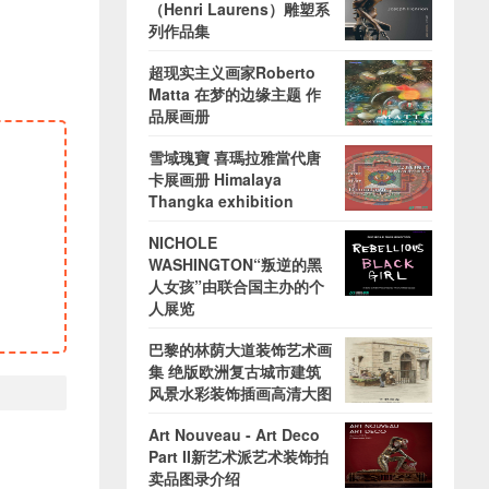
（Henri Laurens）雕塑系
列作品集
超现实主义画家Roberto
Matta 在梦的边缘主题 作
品展画册
雪域瑰寶 喜瑪拉雅當代唐
卡展画册 Himalaya
Thangka exhibition
NICHOLE
WASHINGTON“叛逆的黑
人女孩”由联合国主办的个
人展览
巴黎的林荫大道装饰艺术画
集 绝版欧洲复古城市建筑
风景水彩装饰插画高清大图
Art Nouveau - Art Deco
Part II新艺术派艺术装饰拍
卖品图录介绍