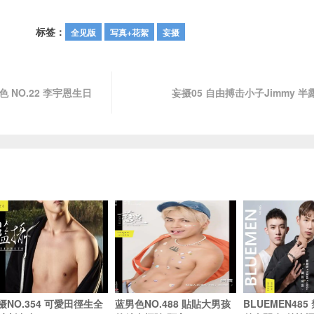
标签：
全见版
写真+花絮
妄摄
色 NO.22 李宇恩生日
妄摄05 自由搏击小子Jimmy 半露
摄NO.354 可愛田徑生全
蓝男色NO.488 貼貼大男孩
BLUEMEN48