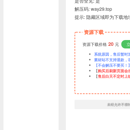
是否全见: 是
解压码: way29.top
提示: 隐藏区域即为下载地址
资源下载
20
资源下载价格
元
系统原因，售后暂时加VX
素材站不支持退款，
【不会解压不要买！
【
购买后刷新页面会
【
售后白天不定时上
未经允许不得