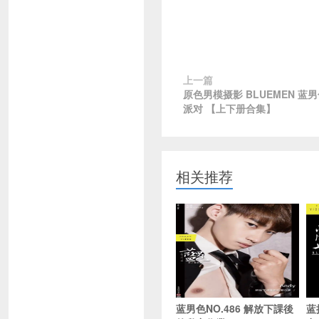
上一篇
原色男模摄影 BLUEMEN 蓝男
派对 【上下册合集】
相关推荐
蓝男色NO.486 解放下課後
蓝