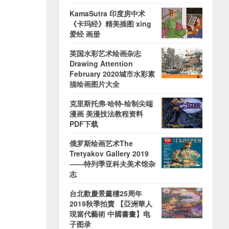
KamaSutra 印度房中术
《卡玛经》精美插图 xing
爱经 画册
英国水彩艺术绘画杂志
Drawing Attention
February 2020城市水彩素
描绘画图片大全
克里斯托弗·哈特-绘制尖端
漫画 美漫技法教程资料
PDF下载
俄罗斯绘画艺术The
Tretyakov Gallery 2019
——特列季亚科夫美术馆杂
志
台北歡慶景薰樓25周年
2019秋季拍賣 【亞洲華人
現當代藝術 中國書畫】电
子图录