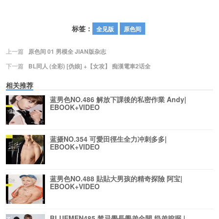
标签：
全见版
原色间
上一篇
原色间 01 男模全 JIAN版杂志
下一篇
BL同人 (全彩) [伪娘] +【女攻】 痴漢電車2话全
相关推荐
蓝男色NO.486 解放下課後的私密作業 Andy|
EBOOK+VIDEO
蓝摄NO.354 可愛田徑生全力冲刺多多|
EBOOK+VIDEO
蓝男色NO.488 貼貼大男孩的精奇探險 阿宝|
EBOOK+VIDEO
BLUEMEN485 禁忌學長學弟全開 奶弟挖掘 |