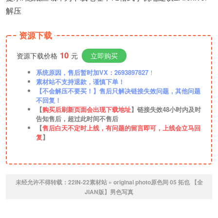
解压
资源下载
10
资源下载价格
元
立即购买
系统原因，售后暂时加VX：2693897827
！
素材站不支持退款，谨慎下单！
【不会解压不要买！】售后只解决链接失效问题，其他问题
不回复！
【
购买后刷新页面会出现下载地址
】链接失效48小时内及时
告知售后，超过此时间不售后
【
售后白天不定时上线，有问题的留言即可，上线会立马回
复
】
未经允许不得转载：
22IN-22素材站
»
original photo原色间 05 拓也 【全
JIAN版】男色写真