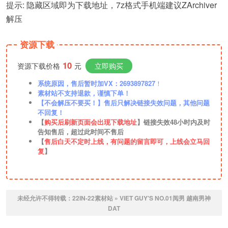
提示: 隐藏区域即为下载地址，7z格式手机端建议ZArchiver
解压
资源下载
10
资源下载价格
元
立即购买
系统原因，售后暂时加VX：2693897827
！
素材站不支持退款，谨慎下单！
【不会解压不要买！】售后只解决链接失效问题，其他问题
不回复！
【
购买后刷新页面会出现下载地址
】链接失效48小时内及时
告知售后，超过此时间不售后
【
售后白天不定时上线，有问题的留言即可，上线会立马回
复
】
未经允许不得转载：
22IN-22素材站
»
VIET GUY'S NO.01阅男 越南男神
DAT