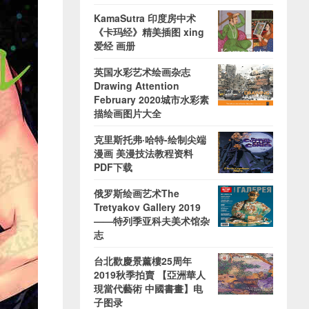
KamaSutra 印度房中术
《卡玛经》精美插图 xing
爱经 画册
英国水彩艺术绘画杂志
Drawing Attention
February 2020城市水彩素
描绘画图片大全
克里斯托弗·哈特-绘制尖端
漫画 美漫技法教程资料
PDF下载
俄罗斯绘画艺术The
Tretyakov Gallery 2019
——特列季亚科夫美术馆杂
志
台北歡慶景薰樓25周年
2019秋季拍賣 【亞洲華人
現當代藝術 中國書畫】电
子图录