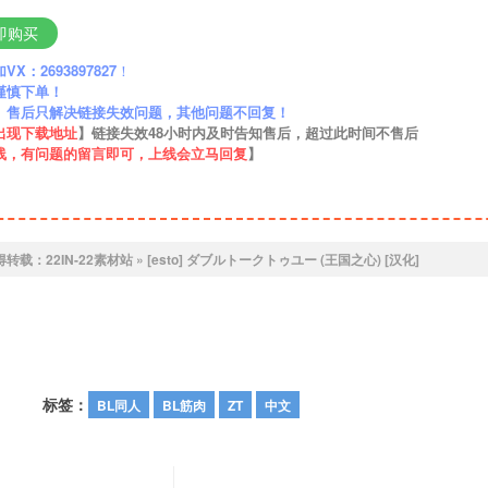
即购买
：2693897827
！
谨慎下单！
】售后只解决链接失效问题，其他问题不回复！
出现下载地址
】链接失效48小时内及时告知售后，超过此时间不售后
线，有问题的留言即可，上线会立马回复
】
得转载：
22IN-22素材站
»
[esto] ダブルトークトゥユー (王国之心) [汉化]
标签：
BL同人
BL筋肉
ZT
中文