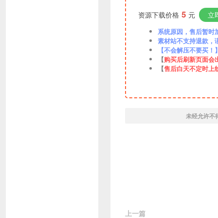
5
资源下载价格
元
立
系统原因，售后暂时加VX
素材站不支持退款，
【不会解压不要买！
【
购买后刷新页面会
【
售后白天不定时上
未经允许不
上一篇