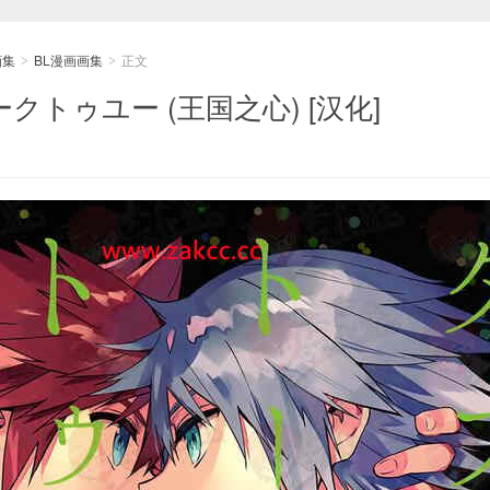
画集
BL漫画画集
正文
>
>
トークトゥユー (王国之心) [汉化]