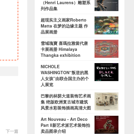
（Henri Laurens）雕塑系
列作品集
超现实主义画家Roberto
Matta 在梦的边缘主题 作
品展画册
雪域瑰寶 喜瑪拉雅當代唐
卡展画册 Himalaya
Thangka exhibition
NICHOLE
WASHINGTON“叛逆的黑
人女孩”由联合国主办的个
人展览
巴黎的林荫大道装饰艺术画
集 绝版欧洲复古城市建筑
风景水彩装饰插画高清大图
Art Nouveau - Art Deco
Part II新艺术派艺术装饰拍
下一篇
卖品图录介绍