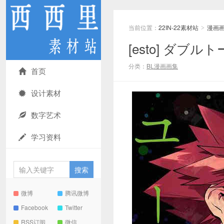
当前位置：
22IN-22素材站
漫画
>
[esto] ダブル
分类：
BL漫画画集
首页
设计素材
数字艺术
学习资料
微博
腾讯微博
Facebook
Twitter
RSS订阅
微信