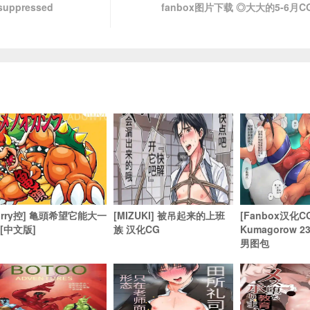
suppressed
fanbox图片下载 ◎大大的5-6月
furry控] 亀頭希望它能大一
[MIZUKI] 被吊起来的上班
[Fanbox汉化C
 [中文版]
族 汉化CG
Kumagorow 
男图包