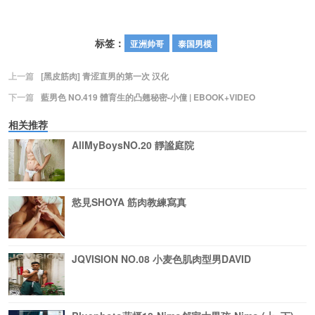
标签：
亚洲帅哥
泰国男模
上一篇
[黑皮筋肉] 青涩直男的第一次 汉化
下一篇
藍男色 NO.419 體育生的凸翹秘密-小僮 | EBOOK+VIDEO
相关推荐
AllMyBoysNO.20 靜謐庭院
慾見SHOYA 筋肉教練寫真
JQVISION NO.08 小麦色肌肉型男DAVID