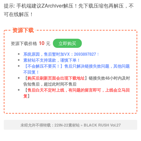
提示: 手机端建议ZArchiver解压！先下载压缩包再解压，不
可在线解压！
资源下载
10
资源下载价格
元
立即购买
系统原因，售后暂时加VX：2693897827
！
素材站不支持退款，谨慎下单！
【不会解压不要买！】售后只解决链接失效问题，其他问题
不回复！
【
购买后刷新页面会出现下载地址
】链接失效48小时内及时
告知售后，超过此时间不售后
【
售后白天不定时上线，有问题的留言即可，上线会立马回
复
】
未经允许不得转载：
22IN-22素材站
»
BLACK RUSH Vol.27