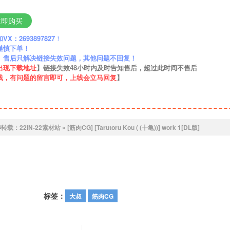
立即购买
：2693897827
！
谨慎下单！
】售后只解决链接失效问题，其他问题不回复！
出现下载地址
】链接失效48小时内及时告知售后，超过此时间不售后
线，有问题的留言即可，上线会立马回复
】
得转载：
22IN-22素材站
»
[筋肉CG] [Tarutoru Kou ( (十亀))] work 1[DL版]
标签：
大叔
筋肉CG