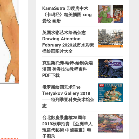
KamaSutra 印度房中术
《卡玛经》精美插图 xing
爱经 画册
英国水彩艺术绘画杂志
Drawing Attention
February 2020城市水彩素
描绘画图片大全
克里斯托弗·哈特-绘制尖端
漫画 美漫技法教程资料
PDF下载
俄罗斯绘画艺术The
Tretyakov Gallery 2019
——特列季亚科夫美术馆杂
志
台北歡慶景薰樓25周年
2019秋季拍賣 【亞洲華人
現當代藝術 中國書畫】电
子图录