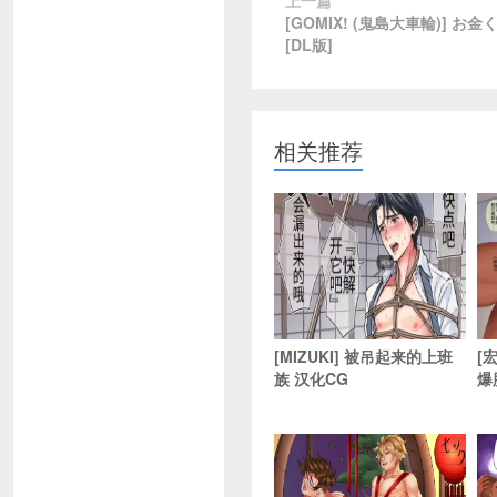
上一篇
[GOMIX! (鬼島大車輪)] お
[DL版]
相关推荐
[MIZUKI] 被吊起来的上班
[宏
族 汉化CG
爆