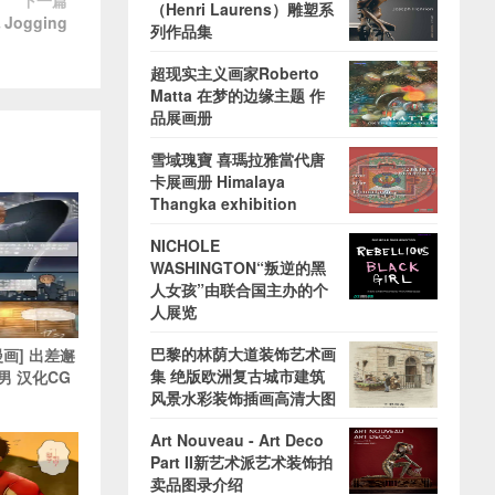
下一篇
（Henri Laurens）雕塑系
 Jogging
列作品集
超现实主义画家Roberto
Matta 在梦的边缘主题 作
品展画册
雪域瑰寶 喜瑪拉雅當代唐
卡展画册 Himalaya
Thangka exhibition
NICHOLE
WASHINGTON“叛逆的黑
人女孩”由联合国主办的个
人展览
巴黎的林荫大道装饰艺术画
x漫画] 出差邂
集 绝版欧洲复古城市建筑
男 汉化CG
风景水彩装饰插画高清大图
Art Nouveau - Art Deco
Part II新艺术派艺术装饰拍
卖品图录介绍