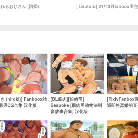
金くれるおじさん (阿松)
[Tarutoru] 21年3月fanbox图包
き (hiroki)] Fanboox站
[BL筋肉][松崎司]
[PixivFanbo
肌男CG合集 汉化版
Bespoke [肌肉男动物法则
逅即将离婚的直
多故事合集] 汉化版