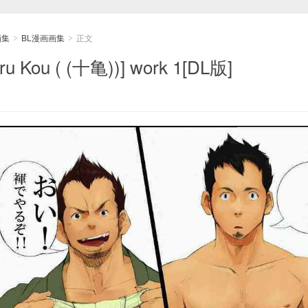
画集
BL漫画画集
正文
>
>
ru Kou ( (十亀))] work 1[DL版]