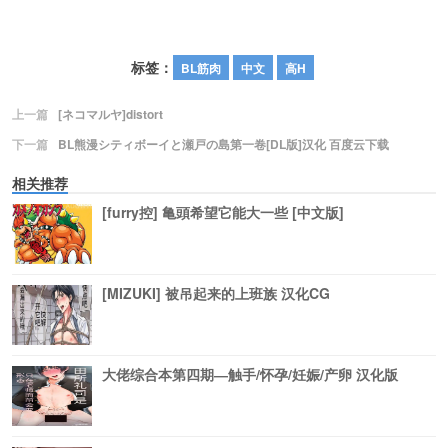
标签：
BL筋肉
中文
高H
上一篇
[ネコマルヤ]distort
下一篇
BL熊漫シティボーイと瀬戸の島第一卷[DL版]汉化 百度云下载
相关推荐
[furry控] 亀頭希望它能大一些 [中文版]
[MIZUKI] 被吊起来的上班族 汉化CG
大佬综合本第四期―触手/怀孕/妊娠/产卵 汉化版