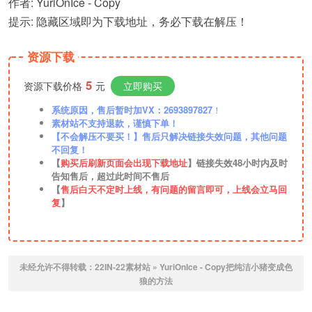
作者: YuriOnIce - Copy
提示: 隐藏区域即为下载地址，务必下载在解压！
资源下载
5
资源下载价格
元
立即购买
系统原因，售后暂时加VX：2693897827
！
素材站不支持退款，谨慎下单！
【不会解压不要买！】售后只解决链接失效问题，其他问题
不回复！
【
购买后刷新页面会出现下载地址
】链接失效48小时内及时
告知售后，超过此时间不售后
【
售后白天不定时上线，有问题的留言即可，上线会立马回
复
】
未经允许不得转载：
22IN-22素材站
»
YuriOnIce - Copy把纯洁小猪变成色
狼的方法