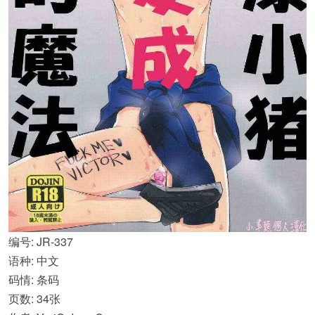
编号: JR-337
语种: 中文
码情: 条码
页数: 34张