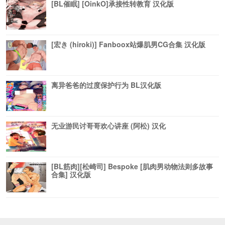
[BL催眠] [OinkO]承接性转教育 汉化版
[宏き (hiroki)] Fanboox站爆肌男CG合集 汉化版
离异爸爸的过度保护行为 BL汉化版
无业游民讨哥哥欢心讲座 (阿松) 汉化
[BL筋肉][松崎司] Bespoke [肌肉男动物法则多故事
合集] 汉化版