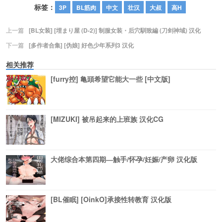
标签：
3P
BL筋肉
中文
壮汉
大叔
高H
上一篇
[BL女装] [埋まり屋 (D-2)] 制服女装・后穴馴致編 (刀剑神域) 汉化
下一篇
[多作者合集] [伪娘] 好色少年系列3 汉化
相关推荐
[furry控] 亀頭希望它能大一些 [中文版]
[MIZUKI] 被吊起来的上班族 汉化CG
大佬综合本第四期―触手/怀孕/妊娠/产卵 汉化版
[BL催眠] [OinkO]承接性转教育 汉化版