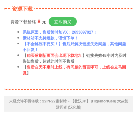
资源下载
8
资源下载价格
元
立即购买
系统原因，售后暂时加VX：2693897827
！
素材站不支持退款，谨慎下单！
【不会解压不要买！】售后只解决链接失效问题，其他问题
不回复！
【
购买后刷新页面会出现下载地址
】链接失效48小时内及时
告知售后，超过此时间不售后
【
售后白天不定时上线，有问题的留言即可，上线会立马回
复
】
未经允许不得转载：
22IN-22素材站
»
【壮汉3P】 [HigemoriGen] 大叔复
活死者 [汉化版]