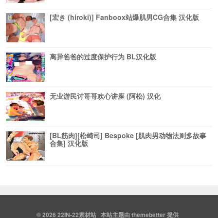
[宏き (hiroki)] Fanboox站爆肌男CG合集 汉化版
离异爸爸的过度保护行为 BL汉化版
无业游民讨哥哥欢心讲座 (阿松) 汉化
[BL筋肉][松崎司] Bespoke [肌肉男动物法则多故事
合集] 汉化版
© 2026
22IN-22素材站
本站主题由
themebetter
提供