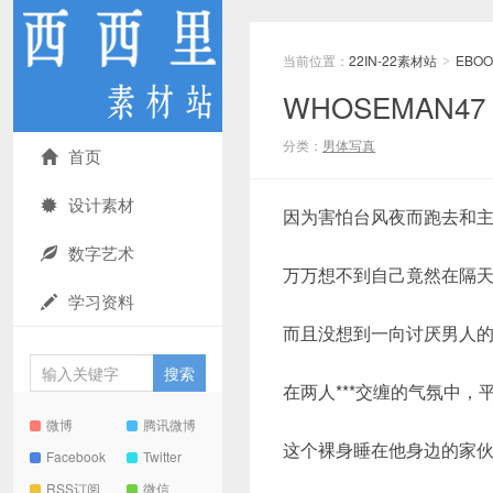
当前位置：
22IN-22素材站
EBOO
>
WHOSEMAN4
分类：
男体写真
首页
设计素材
因为害怕台风夜而跑去和
数字艺术
万万想不到自己竟然在隔
学习资料
而且没想到一向讨厌男人
在两人***交缠的气氛中
微博
腾讯微博
这个裸身睡在他身边的家
Facebook
Twitter
RSS订阅
微信