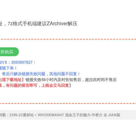
，7z格式手机端建议ZArchiver解压
立即购买
：2693897827
！
谨慎下单！
】售后只解决链接失效问题，其他问题不回复！
出现下载地址
】链接失效48小时内及时告知售后，超过此时间不售后
线，有问题的留言即可，上线会立马回复
】
转载：
22IN-22素材站
»
WHOSEMAN47 混血王子的魅力-中桥介 全 JIAN版