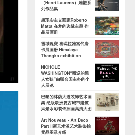
（Henri Laurens）雕塑系
列作品集
超现实主义画家Roberto
Matta 在梦的边缘主题 作
品展画册
雪域瑰寶 喜瑪拉雅當代唐
卡展画册 Himalaya
Thangka exhibition
NICHOLE
WASHINGTON“叛逆的黑
人女孩”由联合国主办的个
人展览
巴黎的林荫大道装饰艺术画
集 绝版欧洲复古城市建筑
风景水彩装饰插画高清大图
Art Nouveau - Art Deco
Part II新艺术派艺术装饰拍
卖品图录介绍