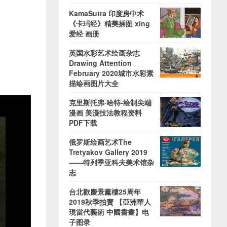
KamaSutra 印度房中术
《卡玛经》精美插图 xing
爱经 画册
英国水彩艺术绘画杂志
Drawing Attention
February 2020城市水彩素
描绘画图片大全
克里斯托弗·哈特-绘制尖端
漫画 美漫技法教程资料
PDF下载
俄罗斯绘画艺术The
Tretyakov Gallery 2019
——特列季亚科夫美术馆杂
志
台北歡慶景薰樓25周年
2019秋季拍賣 【亞洲華人
現當代藝術 中國書畫】电
子图录