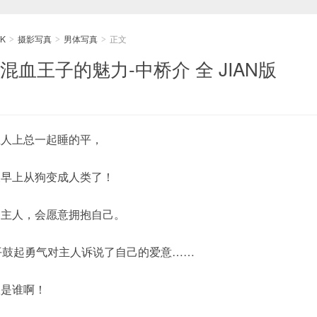
K
摄影写真
男体写真
正文
>
>
>
7 混血王子的魅力-中桥介 全 JIAN版
主人上总一起睡的平，
天早上从狗变成人类了！
的主人，会愿意拥抱自己。
，平鼓起勇气对主人诉说了自己的爱意……
伙是谁啊！