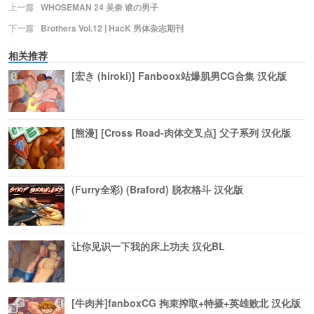
上一篇
WHOSEMAN 24 吴奈 谁の男子
下一篇
Brothers Vol.12 | HacK 男体杂志期刊
相关推荐
[宏き (hiroki)] Fanboox站爆肌男CG合集 汉化版
[熊漫] [Cross Road-肉体交叉点] 父子系列 汉化版
(Furry全彩) (Braford) 脱衣格斗 汉化版
让你见识一下我的床上功夫 汉化BL
[牛肉丼]fanboxCG 拘束搾取+特摄+英雄败北 汉化版