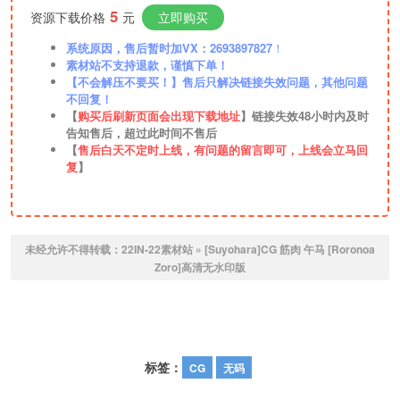
5
资源下载价格
元
立即购买
系统原因，售后暂时加VX：2693897827
！
素材站不支持退款，谨慎下单！
【不会解压不要买！】售后只解决链接失效问题，其他问题
不回复！
【
购买后刷新页面会出现下载地址
】链接失效48小时内及时
告知售后，超过此时间不售后
【
售后白天不定时上线，有问题的留言即可，上线会立马回
复
】
未经允许不得转载：
22IN-22素材站
»
[Suyohara]CG 筋肉 午马 [Roronoa
Zoro]高清无水印版
标签：
CG
无码