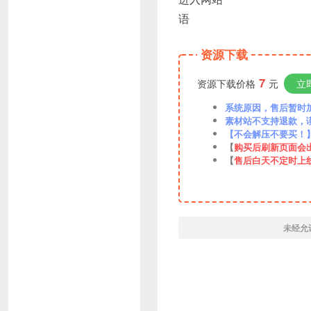
语
资源下载
7
资源下载价格
元
立
系统原因，售后暂时加VX
素材站不支持退款，
【不会解压不要买！
【
购买后刷新页面会
【
售后白天不定时上
未经允