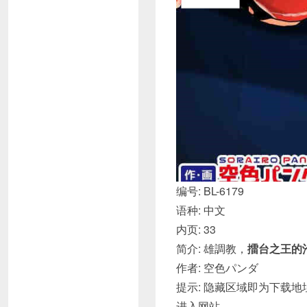
编号: BL-6179
语种: 中文
内页: 33
简介: 雄調教，
擂台之王的
作者: 空色パンダ
提示: 隐藏区域即为下载地址
进入网站