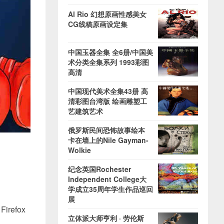
Al Rio 幻想原画性感美女
CG线稿原画设定集
中国玉器全集 全6册/中国美
术分类全集系列 1993彩图
高清
中国现代美术全集43册 高
清彩图台湾版 绘画雕塑工
艺建筑艺术
俄罗斯民间恐怖故事绘本
卡在墙上的Nile Gayman-
Wolkie
纪念英国Rochester
Independent College大
学成立35周年学生作品巡回
展
efox
立体派大师亨利 · 劳伦斯