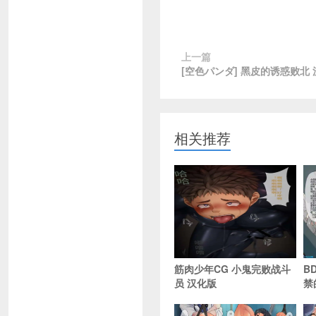
上一篇
[空色パンダ] 黑皮的诱惑败北
相关推荐
筋肉少年CG 小鬼完败战斗
B
员 汉化版
禁