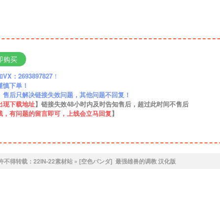
即购买
：2693897827
！
谨慎下单！
】售后只解决链接失效问题，其他问题不回复！
出现下载地址
】链接失效48小时内及时告知售后，超过此时间不售后
线，有问题的留言即可，上线会立马回复
】
许不得转载：
22IN-22素材站
»
[空色パンダ] 最强雄兽的调教 汉化版