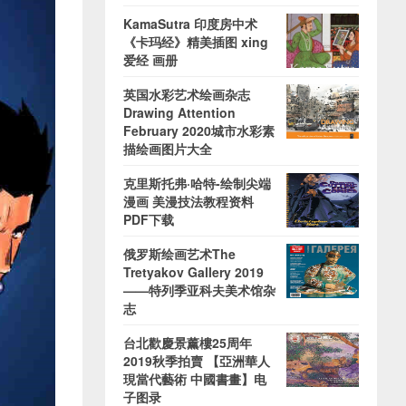
KamaSutra 印度房中术
《卡玛经》精美插图 xing
爱经 画册
英国水彩艺术绘画杂志
Drawing Attention
February 2020城市水彩素
描绘画图片大全
克里斯托弗·哈特-绘制尖端
漫画 美漫技法教程资料
PDF下载
俄罗斯绘画艺术The
Tretyakov Gallery 2019
——特列季亚科夫美术馆杂
志
台北歡慶景薰樓25周年
2019秋季拍賣 【亞洲華人
現當代藝術 中國書畫】电
子图录