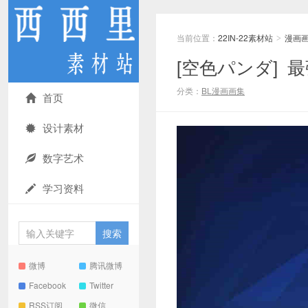
当前位置：
22IN-22素材站
漫画
>
[空色パンダ] 
分类：
BL漫画画集
首页
设计素材
数字艺术
学习资料
微博
腾讯微博
Facebook
Twitter
RSS订阅
微信