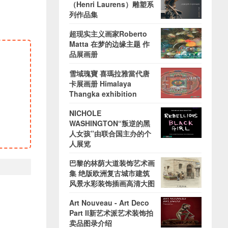
（Henri Laurens）雕塑系
列作品集
超现实主义画家Roberto
Matta 在梦的边缘主题 作
品展画册
雪域瑰寶 喜瑪拉雅當代唐
卡展画册 Himalaya
Thangka exhibition
NICHOLE
WASHINGTON“叛逆的黑
人女孩”由联合国主办的个
人展览
巴黎的林荫大道装饰艺术画
集 绝版欧洲复古城市建筑
风景水彩装饰插画高清大图
Art Nouveau - Art Deco
Part II新艺术派艺术装饰拍
卖品图录介绍