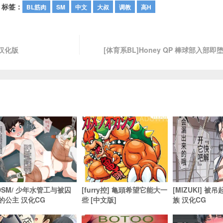
标签：
BL筋肉
SM
中文
大叔
调教
高H
 汉化版
[体育系BL]Honey QP 棒球部入部即
DSM/ 少年水管工与被囚
[furry控] 亀頭希望它能大一
[MIZUKI] 被
的公主 汉化CG
些 [中文版]
族 汉化CG