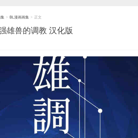
画集
BL漫画画集
正文
>
>
最强雄兽的调教 汉化版