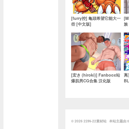
[furry控] 亀頭希望它能大一
[
些 [中文版]
族
[宏き (hiroki)] Fanboox站
离
爆肌男CG合集 汉化版
B
© 2026
22IN-22素材站
本站主题由