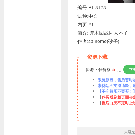
编号:BL-3173
语种:中文
内页:21
简介: 咒术回战同人本子
作者:sainome(砂子)
资源下载
5
资源下载价格
元
立
系统原因，售后暂时加VX
素材站不支持退款，
【不会解压不要买！
【
购买后刷新页面会
【
售后白天不定时上
未经允