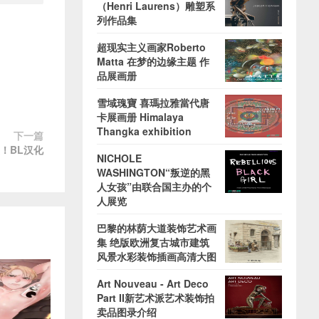
（Henri Laurens）雕塑系
列作品集
超现实主义画家Roberto
Matta 在梦的边缘主题 作
品展画册
雪域瑰寶 喜瑪拉雅當代唐
卡展画册 Himalaya
Thangka exhibition
下一篇
！BL汉化
NICHOLE
WASHINGTON“叛逆的黑
人女孩”由联合国主办的个
人展览
巴黎的林荫大道装饰艺术画
集 绝版欧洲复古城市建筑
风景水彩装饰插画高清大图
Art Nouveau - Art Deco
Part II新艺术派艺术装饰拍
卖品图录介绍