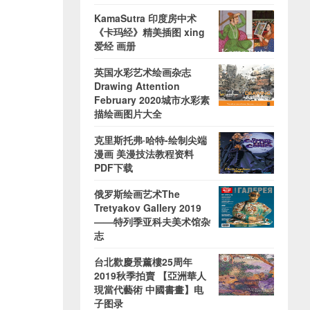
KamaSutra 印度房中术
《卡玛经》精美插图 xing
爱经 画册
英国水彩艺术绘画杂志
Drawing Attention
February 2020城市水彩素
描绘画图片大全
克里斯托弗·哈特-绘制尖端
漫画 美漫技法教程资料
PDF下载
俄罗斯绘画艺术The
Tretyakov Gallery 2019
——特列季亚科夫美术馆杂
志
台北歡慶景薰樓25周年
2019秋季拍賣 【亞洲華人
現當代藝術 中國書畫】电
子图录