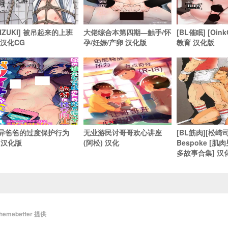
MIZUKI] 被吊起来的上班
大佬综合本第四期―触手/怀
[BL催眠] [Oi
 汉化CG
孕/妊娠/产卵 汉化版
教育 汉化版
异爸爸的过度保护行为
无业游民讨哥哥欢心讲座
[BL筋肉][松崎司
L汉化版
(阿松) 汉化
Bespoke [
多故事合集] 汉
themebetter
提供