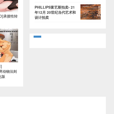
PHILLIPS富艺斯拍卖- 21
年12月 20世纪当代艺术和
nkO]承接性转
设计拍卖
]
肌肉男动物法则
化版