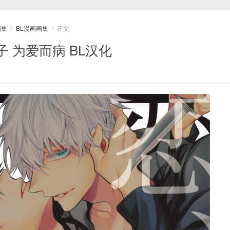
画集
BL漫画画集
正文
>
>
 为爱而病 BL汉化