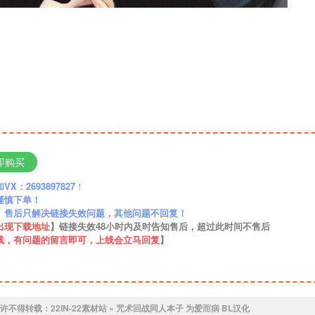
即购买
：2693897827
！
谨慎下单！
】售后只解决链接失效问题，其他问题不回复！
出现下载地址
】链接失效48小时内及时告知售后，超过此时间不售后
线，有问题的留言即可，上线会立马回复
】
许不得转载：
22IN-22素材站
»
咒术回战同人本子 为爱而病 BL汉化