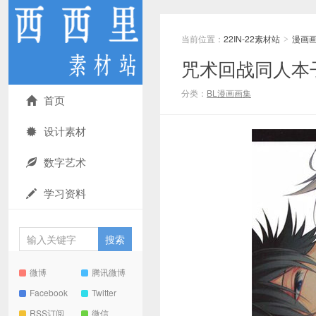
当前位置：
22IN-22素材站
漫画
>
咒术回战同人本子
分类：
BL漫画画集
首页
设计素材
数字艺术
学习资料
微博
腾讯微博
Facebook
Twitter
RSS订阅
微信