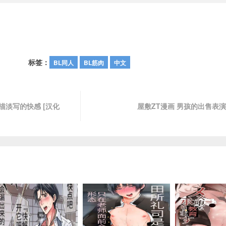
标签：
BL同人
BL筋肉
中文
法轻描淡写的快感 [汉化
屋敷ZT漫画 男孩的出售表演