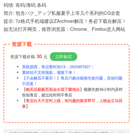
码情: 有码/薄码 条码
简介: 包含バク_アップ私服夏手上等几个系列的CG全套
提示: 7z格式手机端建议ZArchiver解压！务必下载在解压！
如无法打开网页，推荐浏览器：Chrome、Firefox进入网站
资源下载
30
资源下载价格
元
立即购买
系统原因，售后暂时加VX：2693897827
！
素材站不支持退款，谨慎下单！
【不会解压不要买！】售后只解决链接失效问题，其他问题
不回复！
【
购买后刷新页面会出现下载地址
】链接失效48小时内及时
告知售后，超过此时间不售后
【
售后白天不定时上线，有问题的留言即可，上线会立马回
复
】