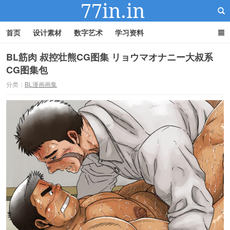
首页
设计素材
数字艺术
学习资料
BL筋肉 叔控壮熊CG图集 リョウマオナニー大叔系
CG图集包
22IN-22素材站
分类：
BL漫画画集