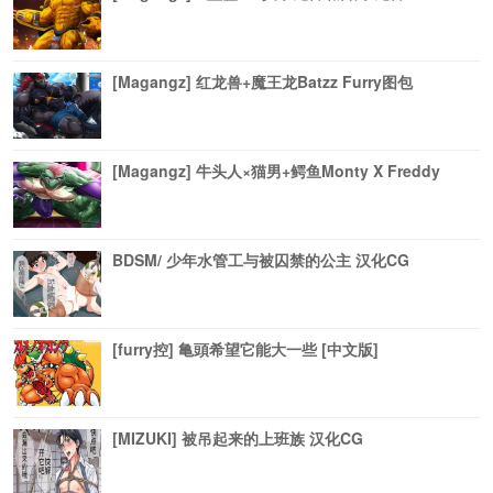
[Magangz] 红龙兽+魔王龙Batzz Furry图包
[Magangz] 牛头人×猫男+鳄鱼Monty X Freddy
BDSM/ 少年水管工与被囚禁的公主 汉化CG
[furry控] 亀頭希望它能大一些 [中文版]
[MIZUKI] 被吊起来的上班族 汉化CG