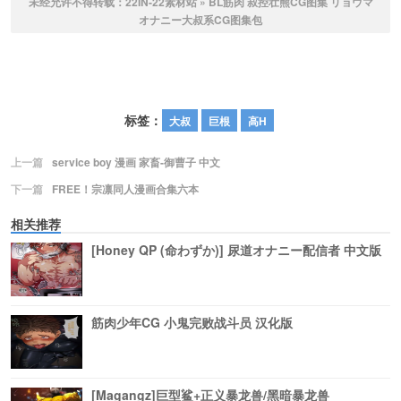
未经允许不得转载：
22IN-22素材站
»
BL筋肉 叔控壮熊CG图集 リョウマ
オナニー大叔系CG图集包
标签：
大叔
巨根
高H
上一篇
service boy 漫画 家畜-御曹子 中文
下一篇
FREE！宗凛同人漫画合集六本
相关推荐
[Honey QP (命わずか)] 尿道オナニー配信者 中文版
筋肉少年CG 小鬼完败战斗员 汉化版
[Magangz]巨型鲨+正义暴龙兽/黑暗暴龙兽