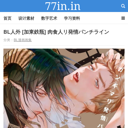
首页
设计素材
数字艺术
学习资料
BL人外 [加東鉄瓶] 肉食人リ発情パンチライン
分类：
BL漫画画集
22IN-22素材站