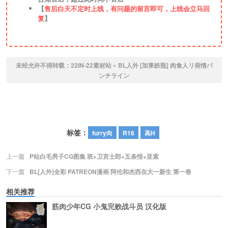
【
售后白天不定时上线，有问题的留言即可，上线会立马回
复
】
未经允许不得转载：
22IN-22素材站
»
BL人外 [加東鉄瓶] 肉食人リ発情パ
ンチライン
标签：
furry向
R18
高H
上一篇
P站白毛男子CG图集 班+卫宫士郎+五条悟+亚索
下一篇
BL[人外]全彩 PATREON漫画 阿伦和杰西在大一新生 第一卷
相关推荐
筋肉少年CG 小鬼完败战斗员 汉化版