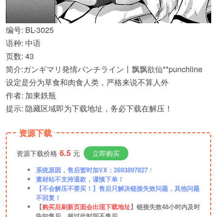
编号: BL-3025
语种: 中语
页数: 43
简介:ガンギマリ発情パンチライン丨飘飘欲仙**punchline
设定是分为草食和肉食人类，严格来说不算人外
作者: 加東鉄瓶
提示: 隐藏区域即为下载地址，务必下载在解压！
资源下载
6.5
资源下载价格
元
立即购买
系统原因，售后暂时加VX：2693897827
！
素材站不支持退款，谨慎下单！
【不会解压不要买！】售后只解决链接失效问题，其他问题
不回复！
【
购买后刷新页面会出现下载地址
】链接失效48小时内及时
告知售后，超过此时间不售后