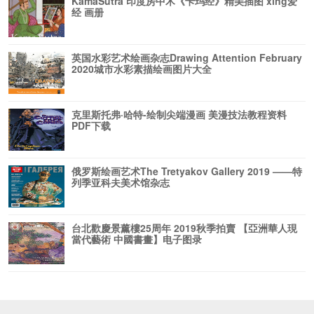
KamaSutra 印度房中术《卡玛经》精美插图 xing爱
经 画册
英国水彩艺术绘画杂志Drawing Attention February
2020城市水彩素描绘画图片大全
克里斯托弗·哈特-绘制尖端漫画 美漫技法教程资料
PDF下载
俄罗斯绘画艺术The Tretyakov Gallery 2019 ——特
列季亚科夫美术馆杂志
台北歡慶景薰樓25周年 2019秋季拍賣 【亞洲華人現
當代藝術 中國書畫】电子图录