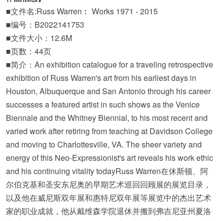
■文件名:Russ Warren︰ Works 1971 - 2015
■编号：B2022141753
■文件大小：12.6M
■页数：44页
■简介：An exhibition catalogue for a traveling retrospective
exhibition of Russ Warren's art from his earliest days in
Houston, Albuquerque and San Antonio through his career
successes a featured artist in such shows as the Venice
Biennale and the Whitney Biennial, to his most recent and
varied work after retiring from teaching at Davidson College
and moving to Charlottesville, VA. The sheer variety and
energy of this Neo-Expressionist's art reveals his work ethic
and his continuing vitality todayRuss Warren在休斯顿、阿
尔伯克基和圣安东尼奥的早期艺术巡回回顾展的展览目录，
以及他在威尼斯双年展和惠特尼双年展等展览中的杰出艺术
家的职业成就，他从戴维森学院退休并搬到弗吉尼亚州夏洛