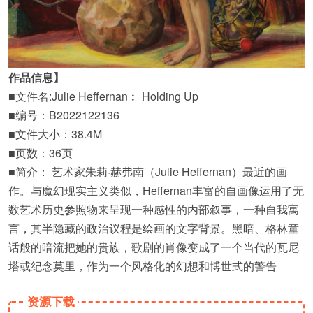
作品信息】
■文件名:Julie Heffernan︰ Holding Up
■编号：B2022122136
■文件大小：38.4M
■页数：36页
■简介： 艺术家朱莉·赫弗南（Julie Heffernan）最近的画
作。与魔幻现实主义类似，Heffernan丰富的自画像运用了无
数艺术历史参照物来呈现一种感性的内部叙事，一种自我寓
言，其半隐藏的政治议程是绘画的文字背景。黑暗、格林童
话般的暗流把她的贵族，歌剧的肖像变成了一个当代的瓦尼
塔或纪念莫里，作为一个风格化的幻想和博世式的警告
资源下载