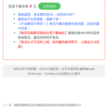
8
资源下载价格
元
立即购买
系统原因，售后暂时加VX：2693897827
！
素材站不支持退款，谨慎下单！
【不会解压不要买！】售后只解决链接失效问题，其他问题
不回复！
【
购买后刷新页面会出现下载地址
】链接失效48小时内及时
告知售后，超过此时间不售后
【
售后白天不定时上线，有问题的留言即可，上线会立马回
复
】
未经允许不得转载：
22IN-22素材站
»
女艺术家朱莉·赫弗南Julie
Heffernan︰ Holding Up幻现实主义新作
上一篇
国际高级珠宝及白银器具品拍卖会专场目录画册2021