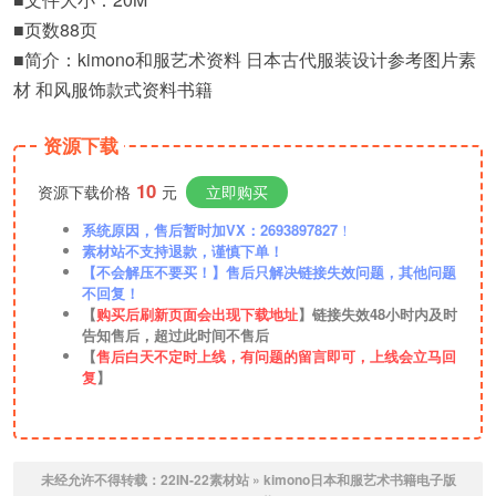
■页数88页
■简介：kimono和服艺术资料 日本古代服装设计参考图片素
材 和风服饰款式资料书籍
资源下载
10
资源下载价格
元
立即购买
系统原因，售后暂时加VX：2693897827
！
素材站不支持退款，谨慎下单！
【不会解压不要买！】售后只解决链接失效问题，其他问题
不回复！
【
购买后刷新页面会出现下载地址
】链接失效48小时内及时
告知售后，超过此时间不售后
【
售后白天不定时上线，有问题的留言即可，上线会立马回
复
】
未经允许不得转载：
22IN-22素材站
»
kimono日本和服艺术书籍电子版