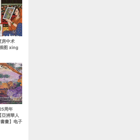
印度房中术
图 xing
25周年
 【亞洲華人
國書畫】电子