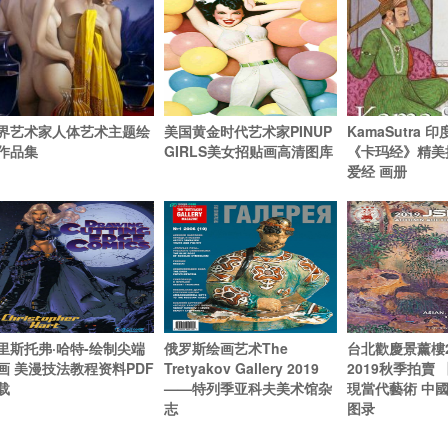
界艺术家人体艺术主题绘
美国黄金时代艺术家PINUP
KamaSutra 
作品集
GIRLS美女招贴画高清图库
《卡玛经》精美插
爱经 画册
里斯托弗·哈特-绘制尖端
俄罗斯绘画艺术The
台北歡慶景薰樓
画 美漫技法教程资料PDF
Tretyakov Gallery 2019
2019秋季拍賣
载
——特列季亚科夫美术馆杂
現當代藝術 中
志
图录