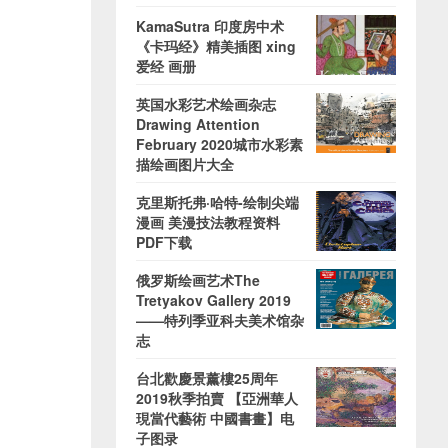
KamaSutra 印度房中术
《卡玛经》精美插图 xing
爱经 画册
英国水彩艺术绘画杂志
Drawing Attention
February 2020城市水彩素
描绘画图片大全
克里斯托弗·哈特-绘制尖端
漫画 美漫技法教程资料
PDF下载
俄罗斯绘画艺术The
Tretyakov Gallery 2019
——特列季亚科夫美术馆杂
志
台北歡慶景薰樓25周年
2019秋季拍賣 【亞洲華人
現當代藝術 中國書畫】电
子图录