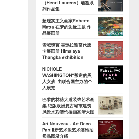
（Henri Laurens）雕塑系
列作品集
超现实主义画家Roberto
Matta 在梦的边缘主题 作
品展画册
雪域瑰寶 喜瑪拉雅當代唐
卡展画册 Himalaya
Thangka exhibition
NICHOLE
WASHINGTON“叛逆的黑
人女孩”由联合国主办的个
人展览
巴黎的林荫大道装饰艺术画
集 绝版欧洲复古城市建筑
风景水彩装饰插画高清大图
Art Nouveau - Art Deco
Part II新艺术派艺术装饰拍
卖品图录介绍