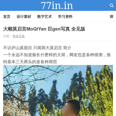
首页
设计素材
数字艺术
学习资料
大雕莫启言MoQiYan 巨gen写真 全见版
分类：
男体写真
22IN-22素材站
不识庐山真面目 只闻屌大莫启言 简介
一个永远不知道脸长什麽样的大屌，网友也是各种猜测，推
特基本三天两头的发各种屌照