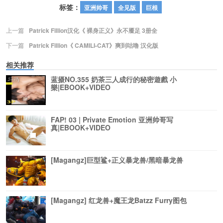
标签：
亚洲帅哥
全见版
巨根
上一篇
Patrick Fillion汉化《 裸身正义》永不餍足 3册全
下一篇
Patrick Fillion《 CAMILI-CAT》爽到咕噜 汉化版
相关推荐
蓝摄NO.355 奶茶三人成行的秘密遊戲 小
樂|EBOOK+VIDEO
FAP! 03 | Private Emotion 亚洲帅哥写
真|EBOOK+VIDEO
[Magangz]巨型鲨+正义暴龙兽/黑暗暴龙兽
[Magangz] 红龙兽+魔王龙Batzz Furry图包