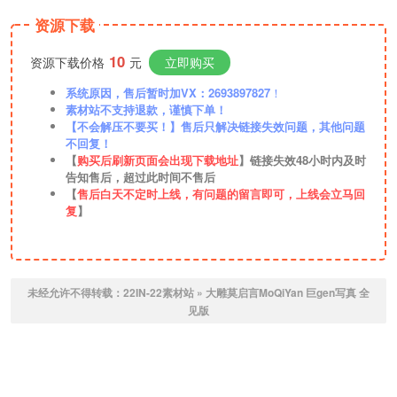
资源下载
10
资源下载价格
元
立即购买
系统原因，售后暂时加VX：2693897827
！
素材站不支持退款，谨慎下单！
【不会解压不要买！】售后只解决链接失效问题，其他问题
不回复！
【
购买后刷新页面会出现下载地址
】链接失效48小时内及时
告知售后，超过此时间不售后
【
售后白天不定时上线，有问题的留言即可，上线会立马回
复
】
未经允许不得转载：
22IN-22素材站
»
大雕莫启言MoQiYan 巨gen写真 全
见版