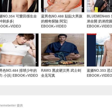
摄NO.354 可愛田徑生全
蓝男色NO.488 貼貼大男孩
BLUEMEN48
冲刺多多|
的精奇探險 阿宝|
弟全開 奶弟挖掘 
BOOK+VIDEO
EBOOK+VIDEO
EBOOK+VIDE
男色NO.484 排球少年的
RAW3 黑皮硬汉男 武士剑
蓝摄NO.353 恐龙
力 小沃| EBOOK+VIDEO
全见写真
EBOOK+VIDE
themebetter
提供