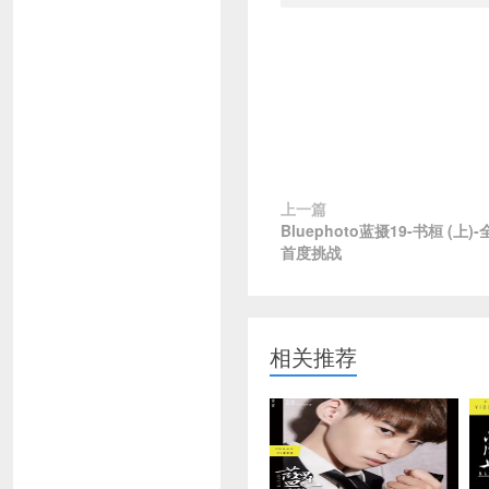
上一篇
Bluephoto蓝摄19-书桓 (上
首度挑战
相关推荐