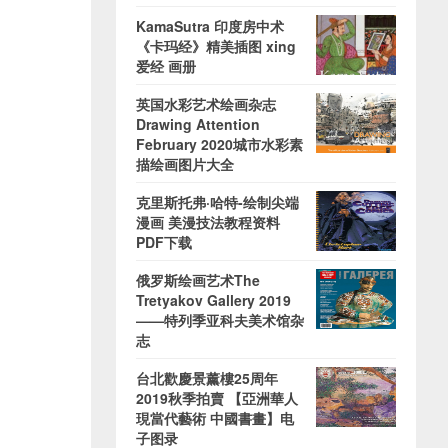
KamaSutra 印度房中术
《卡玛经》精美插图 xing
爱经 画册
英国水彩艺术绘画杂志
Drawing Attention
February 2020城市水彩素
描绘画图片大全
克里斯托弗·哈特-绘制尖端
漫画 美漫技法教程资料
PDF下载
俄罗斯绘画艺术The
Tretyakov Gallery 2019
——特列季亚科夫美术馆杂
志
台北歡慶景薰樓25周年
2019秋季拍賣 【亞洲華人
現當代藝術 中國書畫】电
子图录