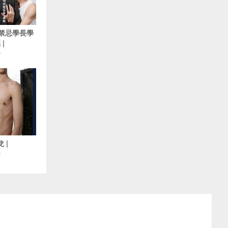
5 禁忌學長學
|
O
 |
O