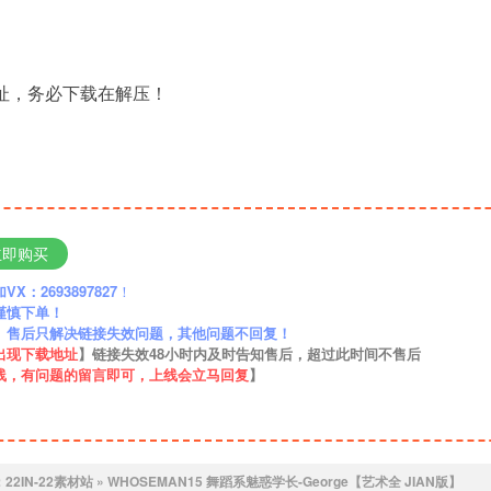
地址，务必下载在解压！
立即购买
：2693897827
！
谨慎下单！
】售后只解决链接失效问题，其他问题不回复！
出现下载地址
】链接失效48小时内及时告知售后，超过此时间不售后
线，有问题的留言即可，上线会立马回复
】
：
22IN-22素材站
»
WHOSEMAN15 舞蹈系魅惑学长-George【艺术全 JIAN版】