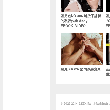
蓝男色NO.486 解放下課後
蓝
的私密作業 Andy|
力
EBOOK+VIDEO
E
慾見SHOYA 筋肉教練寫真
蓝
猛
© 2026
22IN-22素材站
本站主题由