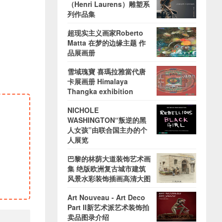
（Henri Laurens）雕塑系
列作品集
超现实主义画家Roberto
Matta 在梦的边缘主题 作
品展画册
雪域瑰寶 喜瑪拉雅當代唐
卡展画册 Himalaya
Thangka exhibition
NICHOLE
WASHINGTON“叛逆的黑
人女孩”由联合国主办的个
人展览
巴黎的林荫大道装饰艺术画
集 绝版欧洲复古城市建筑
风景水彩装饰插画高清大图
Art Nouveau - Art Deco
Part II新艺术派艺术装饰拍
卖品图录介绍