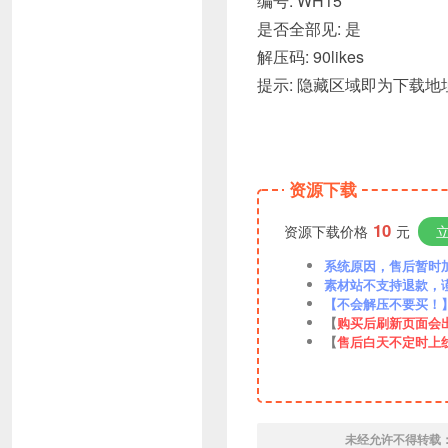
编号: WH15
是否全部见: 是
解压码: 90likes
提示: 隐藏区域即为下载
资源下载
10
资源下载价格
元
系统原因，售后暂时加VX
素材站不支持退款，
【不会解压不要买！
【
购买后刷新页面会
【
售后白天不定时上
未经允许不得转载