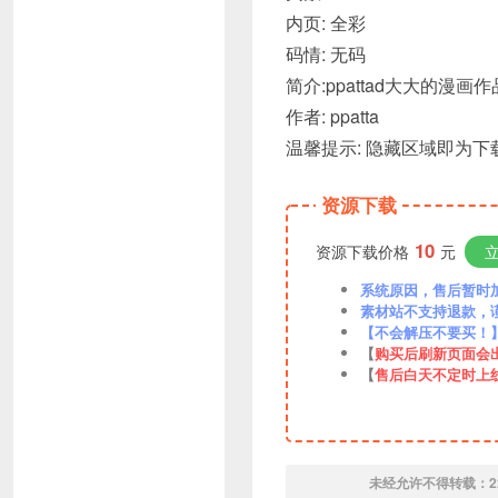
内页: 全彩
码情: 无码
简介:ppattad大大的漫
作者: ppatta
温馨提示: 隐藏区域即为下载
资源下载
10
资源下载价格
元
系统原因，售后暂时加VX
素材站不支持退款，
【不会解压不要买！
【
购买后刷新页面会
【
售后白天不定时上
未经允许不得转载：
2