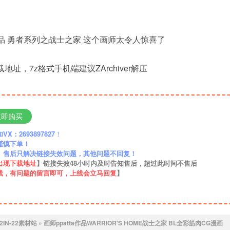
画作品 勇者系列之战士之家 这个画师太令人惊喜了
地址，7z格式手机端建议ZArchiver解压
立即购买
：2693897827
！
谨慎下单！
】售后只解决链接失效问题，其他问题不回复！
出现下载地址
】链接失效48小时内及时告知售后，超过此时间不售后
线，有问题的留言即可，上线会立马回复
】
2IN-22素材站
»
画师ppatta作品WARRIOR'S HOME战士之家 BL全彩筋肉CG漫画