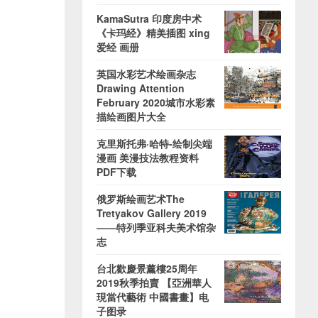
KamaSutra 印度房中术
《卡玛经》精美插图 xing
爱经 画册
英国水彩艺术绘画杂志
Drawing Attention
February 2020城市水彩素
描绘画图片大全
克里斯托弗·哈特-绘制尖端
漫画 美漫技法教程资料
PDF下载
俄罗斯绘画艺术The
Tretyakov Gallery 2019
——特列季亚科夫美术馆杂
志
台北歡慶景薰樓25周年
2019秋季拍賣 【亞洲華人
現當代藝術 中國書畫】电
子图录