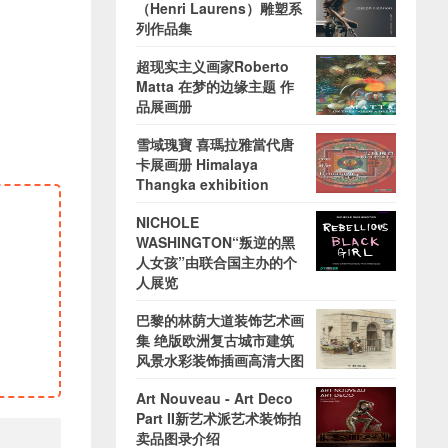
（Henri Laurens）雕塑系
列作品集
超现实主义画家Roberto
Matta 在梦的边缘主题 作
品展画册
雪域瑰寶 喜瑪拉雅當代唐
卡展画册 Himalaya
Thangka exhibition
NICHOLE
WASHINGTON“叛逆的黑
人女孩”由联合国主办的个
人展览
巴黎的林荫大道装饰艺术画
集 绝版欧洲复古城市建筑
风景水彩装饰插画高清大图
Art Nouveau - Art Deco
Part II新艺术派艺术装饰拍
卖品图录介绍