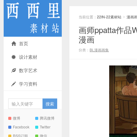
当前位置：
22IN-22素材站
漫画
>
画师ppatta作品
漫画
首页
分类：
BL漫画画集
设计素材
数字艺术
学习资料
微博
腾讯微博
Facebook
Twitter
RSS订阅
微信