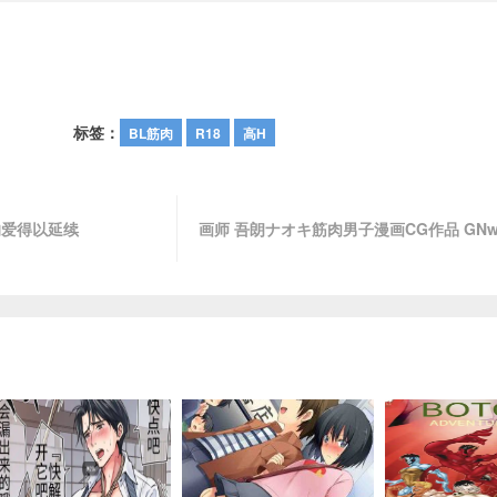
标签：
BL筋肉
R18
高H
的爱得以延续
画师 吾朗ナオキ筋肉男子漫画CG作品 GNwork