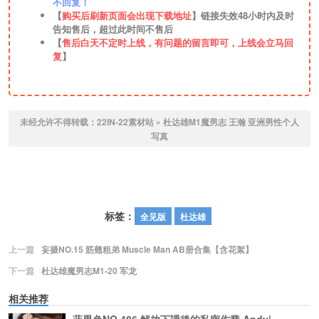
不回复！
【
购买后刷新页面会出现下载地址
】链接失效48小时内及时
告知售后，超过此时间不售后
【
售后白天不定时上线，有问题的留言即可，上线会立马回
复
】
未经允许不得转载：
22IN-22素材站
»
杜达雄M1魔男志 王瀚 亚洲男性个人
写真
标签：
全见版
杜达雄
上一篇
妄摄NO.15 筋翹粗弟 Muscle Man AB册合集【含花絮】
下一篇
杜达雄魔男志M1-20 军龙
相关推荐