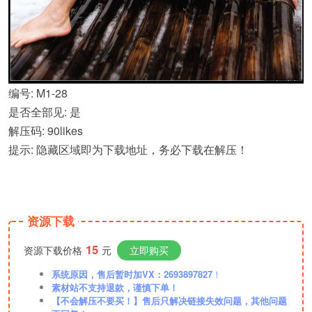
编号: M1-28
是否全部见: 是
解压码: 90likes
提示: 隐藏区域即为下载地址，务必下载在解压！
资源下载
15
资源下载价格
元
立即购买
系统原因，售后暂时加VX：2693897827
！
素材站不支持退款，谨慎下单！
【不会解压不要买！】售后只解决链接失效问题，其他问题