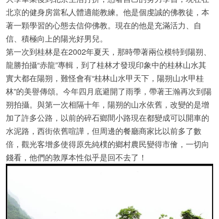
北京的健身房當私人體適能教練。他是個虔誠的佛教徒，本
著一顆學習的心態去信仰佛教。現在的他是充滿活力、自
信、積極向上的陽光好男兒。
第一次到桂林是在2002年夏天，那時帶著兩位模特到陽朔、
龍勝拍攝“赤龍”專輯，到了桂林才發現印象中的桂林山水其
實大都在陽朔，難怪會有“桂林山水甲天下，陽朔山水甲桂
林”的美譽傳頌。今年四月底避開了雨季，帶著王瀚再次到陽
朔拍攝。與第一次相隔十年，陽朔的山水依舊，改變的是增
加了許多公路，以前的碎石鄉間小路現在都變成可以開車的
水泥路，西街依舊喧譁，但周邊的餐廳商家比以前多了數
倍，觀光客增多使得原先純樸的鄉村農民變得市儈，一切向
錢看，他們的敦厚本性似乎是回不去了！