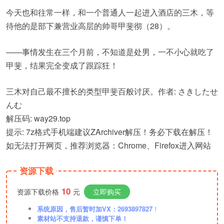
今天也和往常一样，和一个普通人一起进入酒店的三木，等
待他的是部下兼营业高层的帅哥甲斐彻（28）。
——事情发生在三个月前，不知道是处男，一不小心就吃了
甲斐，结果完全变成了跟踪狂！
三木对自己最不擅长的类型甲斐百般讨厌。作者: さきしたせ
んむ
解压码: way29.top
提示: 7z格式手机端建议ZArchiver解压！务必下载在解压！
如无法打开网页，推荐浏览器：Chrome、Firefox进入网站
资源下载
10
资源下载价格
元
立即购买
系统原因，售后暂时加VX：2693897827
！
素材站不支持退款，谨慎下单！