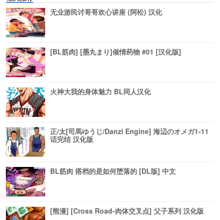
无业游民讨哥哥欢心讲座 (阿松) 汉化
[BL筋肉] [墨丸まり]催情药物 #01 [汉化版]
火神大我的身体魅力 BL同人汉化
正/太[司馬ゆうじ/Danzi Engine] 海辺のオメガ1-11
话完结 汉化版
BL筋肉 搭档的是如何堕落的 [DL版] 中文
[熊漫] [Cross Road-肉体交叉点] 父子系列 汉化版