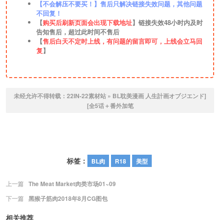
【不会解压不要买！】售后只解决链接失效问题，其他问题
不回复！
【
购买后刷新页面会出现下载地址
】链接失效48小时内及时
告知售后，超过此时间不售后
【
售后白天不定时上线，有问题的留言即可，上线会立马回
复
】
未经允许不得转载：
22IN-22素材站
»
BL耽美漫画 人生計画オブジエンド]
[全5话＋番外加笔
标签：
BL肉
R18
美型
上一篇
The Meat Market肉类市场01~09
下一篇
黑猴子筋肉2018年8月CG图包
相关推荐