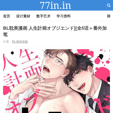
首页
设计素材
数字艺术
学习资料
BL耽美漫画 人生計画オブジエンド][全5话＋番外加
笔
22IN-22素材站
分类：
BL漫画画集