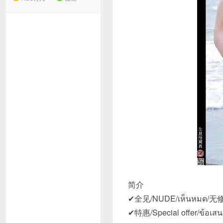
简介
✔全见/NUDE/เห็นหมด/无修
✔特惠/Special offer/ข้อเส