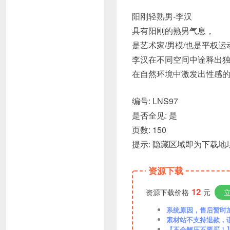
阳刚轻熟男-李汉
具有阳刚的熟男气息，
是艺术家/男模/也是平权运
李汉在不同空间中诠释出
在自然环境中激发出性感
编号: LNS97
是否全见: 是
页数: 150
提示: 隐藏区域即为下载
资源下载
12
资源下载价格
元
系统原因，售后暂时加VX
素材站不支持退款，
【不会解压不要买！