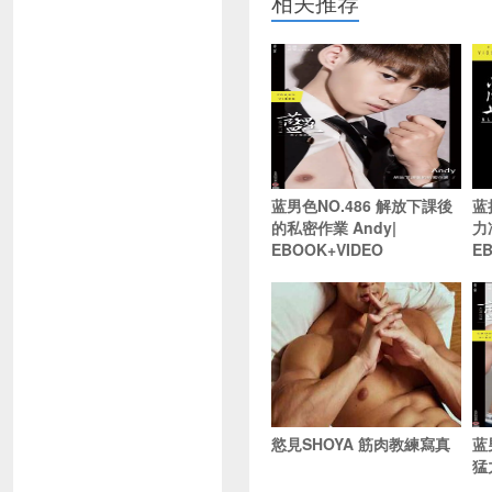
相关推荐
蓝男色NO.486 解放下課後
蓝
的私密作業 Andy|
力
EBOOK+VIDEO
E
慾見SHOYA 筋肉教練寫真
蓝
猛