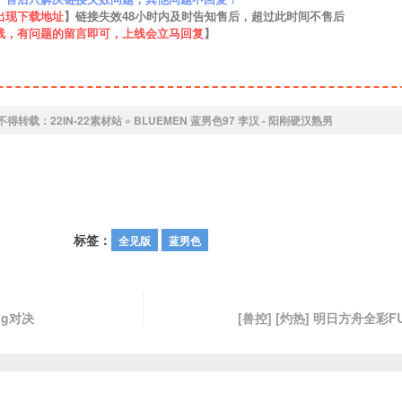
出现下载地址
】链接失效48小时内及时告知售后，超过此时间不售后
线，有问题的留言即可，上线会立马回复
】
不得转载：
22IN-22素材站
»
BLUEMEN 蓝男色97 李汉 - 阳刚硬汉熟男
标签：
全见版
蓝男色
ing对决
[兽控] [灼热] 明日方舟全彩F