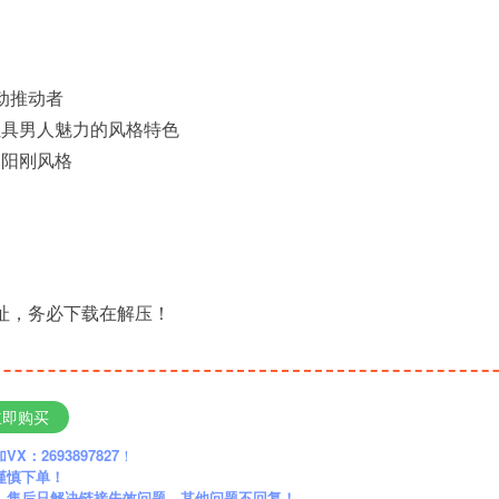
动推动者
独具男人魅力的风格特色
的阳刚风格
地址，务必下载在解压！
立即购买
：2693897827
！
谨慎下单！
】售后只解决链接失效问题，其他问题不回复！