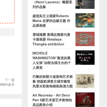
（Henri Laurens）雕塑系
列作品集
超现实主义画家Roberto
Matta 在梦的边缘主题 作
品展画册
雪域瑰寶 喜瑪拉雅當代唐
卡展画册 Himalaya
Thangka exhibition
NICHOLE
WASHINGTON“叛逆的黑
人女孩”由联合国主办的个
人展览
巴黎的林荫大道装饰艺术画
下一篇
集 绝版欧洲复古城市建筑
URRY本子
风景水彩装饰插画高清大图
Art Nouveau - Art Deco
Part II新艺术派艺术装饰拍
卖品图录介绍