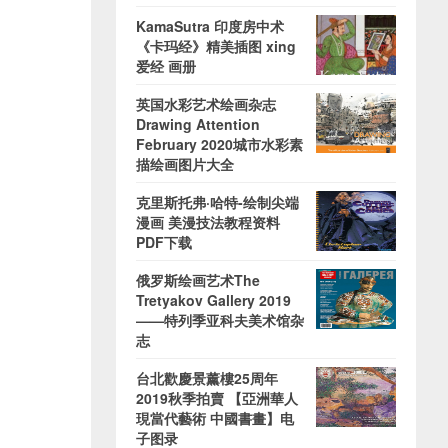
KamaSutra 印度房中术
《卡玛经》精美插图 xing
爱经 画册
英国水彩艺术绘画杂志
Drawing Attention
February 2020城市水彩素
描绘画图片大全
克里斯托弗·哈特-绘制尖端
漫画 美漫技法教程资料
PDF下载
俄罗斯绘画艺术The
Tretyakov Gallery 2019
——特列季亚科夫美术馆杂
志
台北歡慶景薰樓25周年
2019秋季拍賣 【亞洲華人
現當代藝術 中國書畫】电
子图录