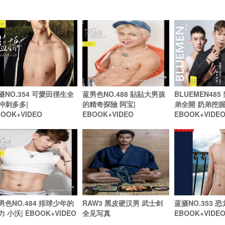
摄NO.354 可愛田徑生全
蓝男色NO.488 貼貼大男孩
BLUEMEN48
冲刺多多|
的精奇探險 阿宝|
弟全開 奶弟挖掘 
BOOK+VIDEO
EBOOK+VIDEO
EBOOK+VIDE
男色NO.484 排球少年的
RAW3 黑皮硬汉男 武士剑
蓝摄NO.353 恐龙
力 小沃| EBOOK+VIDEO
全见写真
EBOOK+VIDE