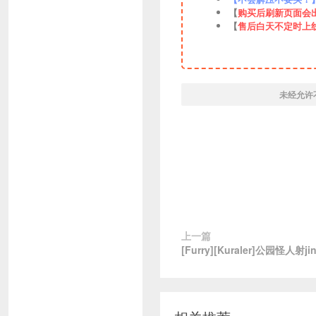
【
购买后刷新页面会
【
售后白天不定时上
未经允许
上一篇
[Furry][Kuraler]公园怪人射j