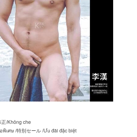
正/Không che
นอพิเศษ /特别セール /Ưu đãi đặc biệt