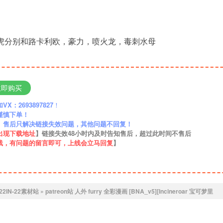
哮虎分别和路卡利欧，豪力，喷火龙，毒刺水母
立即购买
：2693897827
！
谨慎下单！
】售后只解决链接失效问题，其他问题不回复！
出现下载地址
】链接失效48小时内及时告知售后，超过此时间不售后
线，有问题的留言即可，上线会立马回复
】
22IN-22素材站
»
patreon站 人外 furry 全彩漫画 [BNA_v5][Incineroar 宝可梦里