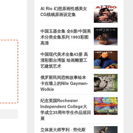
Al Rio 幻想原画性感美女
CG线稿原画设定集
中国玉器全集 全6册/中国美
术分类全集系列 1993彩图
高清
中国现代美术全集43册 高
清彩图台湾版 绘画雕塑工
艺建筑艺术
俄罗斯民间恐怖故事绘本
卡在墙上的Nile Gayman-
Wolkie
纪念英国Rochester
Independent College大
学成立35周年学生作品巡回
展
立体派大师亨利 · 劳伦斯