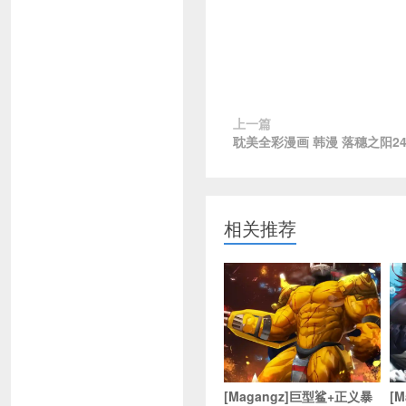
上一篇
耽美全彩漫画 韩漫 落穗之阳2
相关推荐
[Magangz]巨型鲨+正义暴
[