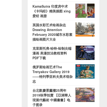
KamaSutra 印度房中术
《卡玛经》精美插图 xing
爱经 画册
英国水彩艺术绘画杂志
Drawing Attention
February 2020城市水彩素
描绘画图片大全
克里斯托弗·哈特-绘制尖端
漫画 美漫技法教程资料
PDF下载
俄罗斯绘画艺术The
Tretyakov Gallery 2019
——特列季亚科夫美术馆杂
志
台北歡慶景薰樓25周年
2019秋季拍賣 【亞洲華人
現當代藝術 中國書畫】电
子图录