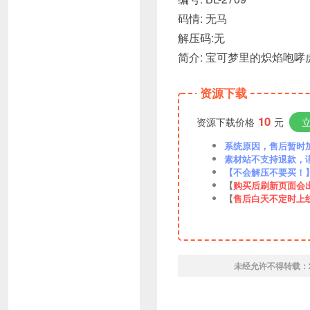
码情: 无马
解压码:无
简介: 宝可梦里的炽焰咆
资源下载
10
资源下载价格
元
系统原因，售后暂时加VX
素材站不支持退款，
【不会解压不要买！
【
购买后刷新页面会
【
售后白天不定时上
未经允许不得转载：