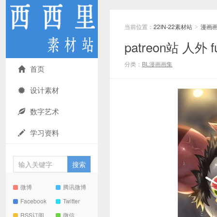
当前位置：
22IN-22素材站
漫画
>
patreon站 人外 f
分类：
BL漫画画集
首页
设计素材
数字艺术
学习资料
微博
腾讯微博
Facebook
Twitter
RSS订阅
微信