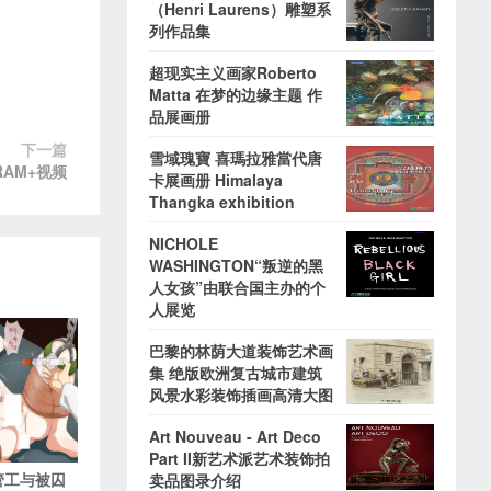
（Henri Laurens）雕塑系
列作品集
超现实主义画家Roberto
Matta 在梦的边缘主题 作
品展画册
下一篇
雪域瑰寶 喜瑪拉雅當代唐
 RAM+视频
卡展画册 Himalaya
Thangka exhibition
NICHOLE
WASHINGTON“叛逆的黑
人女孩”由联合国主办的个
人展览
巴黎的林荫大道装饰艺术画
集 绝版欧洲复古城市建筑
风景水彩装饰插画高清大图
Art Nouveau - Art Deco
Part II新艺术派艺术装饰拍
水管工与被囚
卖品图录介绍