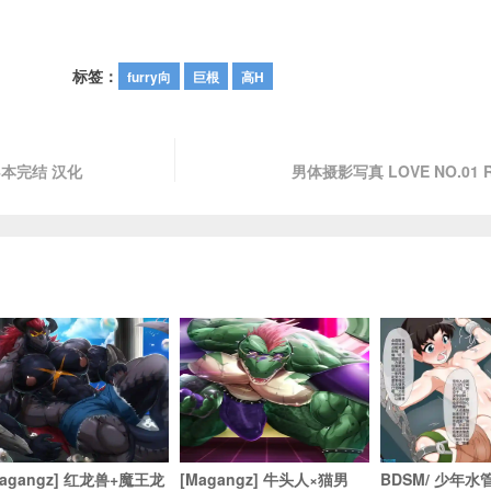
标签：
furry向
巨根
高H
4本完结 汉化
男体摄影写真 LOVE NO.01
Magangz] 红龙兽+魔王龙
[Magangz] 牛头人×猫男
BDSM/ 少年