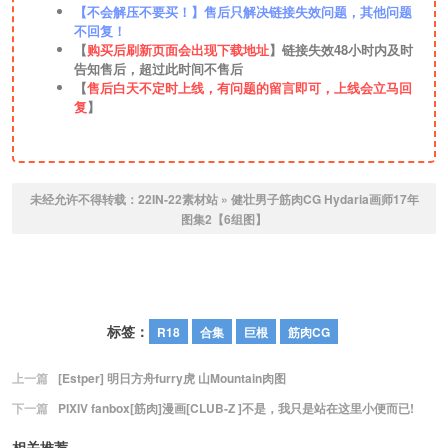
【不会解压不要买！】售后只解决链接失效问题，其他问题
不回复！
【
购买后刷新页面会出现下载地址
】链接失效48小时内及时
告知售后，超过此时间不售后
【
售后白天不定时上线，有问题的留言即可，上线会立马回
复
】
未经允许不得转载：
22IN-22素材站
»
健壮男子筋肉CG Hydaria画师17年
图集2【6组图】
标签：
R18
合集
巨根
筋肉CG
上一篇
[Estper] 明日方舟furry虎 山Mountain肉图
下一篇
PIXIV fanbox[筋肉]漫画[CLUB-Z ]不是，我只是站在这里小便而已!
相关推荐