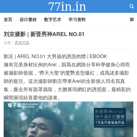
首页
设计素材
数字艺术
学习资料
刘京摄影 | 新晋男神AREL NO.01
分类：
男体写真
22IN-22素材站
劉京 | AREL NO.01 大男孩的誘惑肉體 | EBOOK
擁有完美身材比例的Arel，因爲在網路分享科學健身心得而
被攝影師發掘，“齊天大聖”的驚艷造型爆紅，成爲諸多攝影
師的寵兒。這次攝影師劉京帶來Arel的全新個人同名寫真
集，撕去所有面罩僞裝，大膽展現網紅的誘惑面，最精彩的
瞬間展現給喜愛他的讀者。