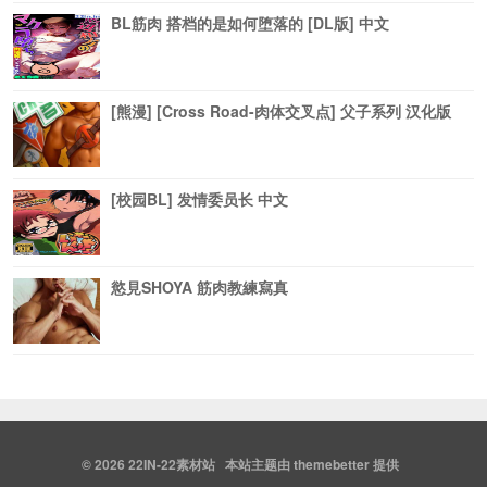
BL筋肉 搭档的是如何堕落的 [DL版] 中文
[熊漫] [Cross Road-肉体交叉点] 父子系列 汉化版
[校园BL] 发情委员长 中文
慾見SHOYA 筋肉教練寫真
© 2026
22IN-22素材站
本站主题由
themebetter
提供