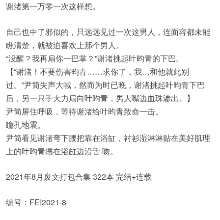
谢渚第一万零一次这样想。
自己也中了邪似的，只远远见过一次这男人，连面容都未能
瞧清楚，就被迫喜欢上那个男人。
“没醒？我再扇你一巴掌？”谢渚挑起叶昀青的下巴。
【“谢渚！不要伤害昀青……求你了，我…和他就此别
过。”尹简失声大喊，然而为时已晚，谢渚挑起叶昀青下巴
后，另一只手大力扇向叶昀青，男人嘴边血珠渗出。】
尹简屏住呼吸，等待谢渚给叶昀青致命一击。
瞳孔地震。
尹简看见谢渚弯下腰把靠在浴缸，衬衫湿淋淋贴在美好肌理
上的叶昀青摁在浴缸边沿舌 吻。
2021年8月废文打包合集 322本 完结+连载
编号：FEI2021-8