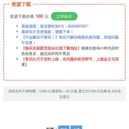
资源下载
100
资源下载价格
元
立即购买
系统原因，售后暂时加VX：2693897827
！
素材站不支持退款，谨慎下单！
【不会解压不要买！】售后只解决链接失效问题，其他问题
不回复！
【
购买后刷新页面会出现下载地址
】链接失效48小时内及时
告知售后，超过此时间不售后
【
售后白天不定时上线，有问题的留言即可，上线会立马回
复
】
未经允许不得转载：
22IN-22素材站
»
BL文集 废文201年8月合集包 320本
百度云