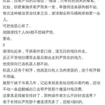
比如，捏着尹简的后颈说：“骚逼，只有你把我夹的够紧。”
比如，软硬兼施求着尹简来一发，卑微得连条舔狗都不如。
每次这种被迫营业结束之后，谢渚都会和马桶相亲相爱一会
儿。
可把他恶心坏了。
他随便找个人doi都不想碰尹简。
要命。
2
谢渚站起来，手插着外套口袋，漫无目的地往外走。
反正不管他往哪里走最后都会走到尹简在的地方。
他觉得自己连机器人都不如。
机器人还有个程序，他就是白给人当肉便器的，连个程序都
不用编。
被那个婊子吊着几年，记起来就发条短信暗示着约炮，还动
不动一条提醒喊自己去帮尹简那个傻逼付电话费。
这要真是我被安排好了，那狗逼作者怎么不好好选选秀？
老子长得比尹简那个傻逼漂亮多了，还能1能0的。