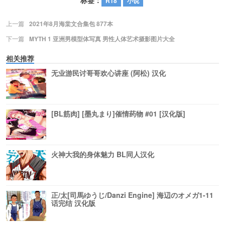
标签：
R18
小说
上一篇
2021年8月海棠文合集包 877本
下一篇
MYTH 1 亚洲男模型体写真 男性人体艺术摄影图片大全
相关推荐
无业游民讨哥哥欢心讲座 (阿松) 汉化
[BL筋肉] [墨丸まり]催情药物 #01 [汉化版]
火神大我的身体魅力 BL同人汉化
正/太[司馬ゆうじ/Danzi Engine] 海辺のオメガ1-11
话完结 汉化版