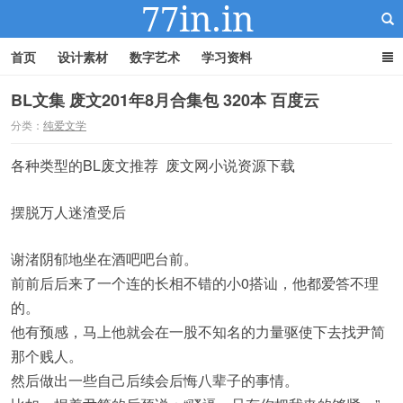
首页
设计素材
数字艺术
学习资料
BL文集 废文201年8月合集包 320本 百度云
分类：
纯爱文学
22IN-22素材站
各种类型的BL废文推荐 废文网小说资源下载
摆脱万人迷渣受后
谢渚阴郁地坐在酒吧吧台前。
前前后后来了一个连的长相不错的小0搭讪，他都爱答不理
的。
他有预感，马上他就会在一股不知名的力量驱使下去找尹简
那个贱人。
然后做出一些自己后续会后悔八辈子的事情。