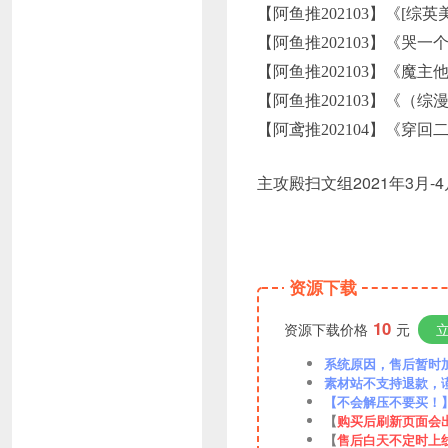
【阿鱼推202103】《[综
【阿鱼推202103】《哭
【阿鱼推202103】《魔
【阿鱼推202103】《（
【阿鸢推202104】《穿
主攻殿扫文组2021年3月-4
资源下载
10
资源下载价格
元
系统原因，售后暂时加VX
素材站不支持退款，
【不会解压不要买！
【
购买后刷新页面会
【
售后白天不定时上