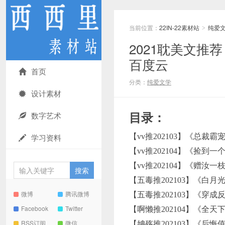
当前位置：
22IN-22素材站
纯爱
>
2021耽美文推荐
百度云
首页
分类：
纯爱文学
设计素材
数字艺术
目录：
学习资料
【vv推202103】《总裁
【vv推202104】《捡
【vv推202104】《赠汝
【五毒推202103】《白月
微博
腾讯微博
【五毒推202103】《穿
Facebook
Twitter
【啊懒推202104】《全
RSS订阅
微信
【姌殇推202103】《后悔