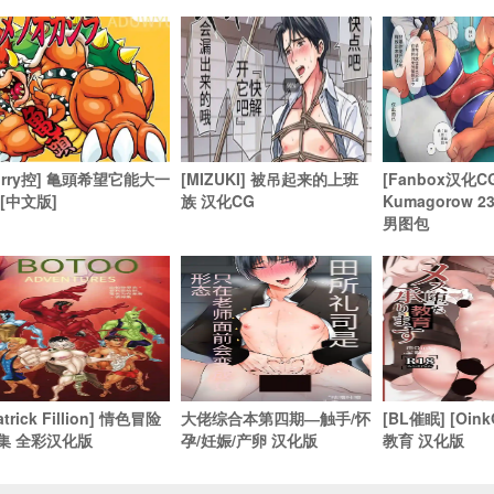
furry控] 亀頭希望它能大一
[MIZUKI] 被吊起来的上班
[Fanbox汉化C
 [中文版]
族 汉化CG
Kumagorow 
男图包
atrick Fillion] 情色冒险
大佬综合本第四期―触手/怀
[BL催眠] [Oi
集 全彩汉化版
孕/妊娠/产卵 汉化版
教育 汉化版