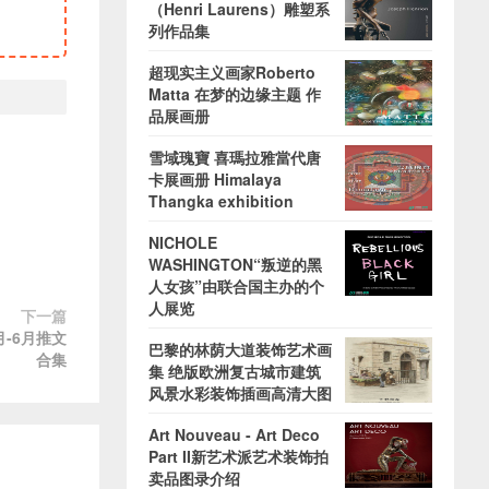
（Henri Laurens）雕塑系
列作品集
超现实主义画家Roberto
Matta 在梦的边缘主题 作
品展画册
雪域瑰寶 喜瑪拉雅當代唐
卡展画册 Himalaya
Thangka exhibition
NICHOLE
WASHINGTON“叛逆的黑
人女孩”由联合国主办的个
人展览
下一篇
月-6月推文
巴黎的林荫大道装饰艺术画
合集
集 绝版欧洲复古城市建筑
风景水彩装饰插画高清大图
Art Nouveau - Art Deco
Part II新艺术派艺术装饰拍
卖品图录介绍