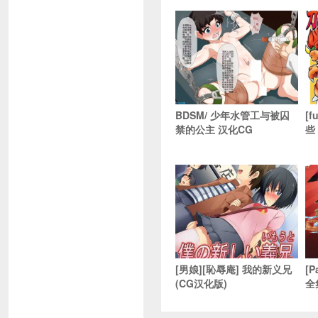
BDSM/ 少年水管工与被囚
[
禁的公主 汉化CG
些
[男娘][恥辱庵] 我的新义兄
[P
(CG汉化版)
全