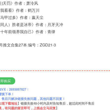
英美]天罚》作者：萧泠风
一个我看看》作者：鹤万川
主他马甲过多》作者：嬴天尘
综漫同人）胜者是冰帝》作者：月牙天冲
回二十年前领养我自己》作者：青律
月推文合集27本 编号：ZGD21-3
立即购买
：2693897827
！
谨慎下单！
】售后只解决链接失效问题，其他问题不回复！
出现下载地址
】链接失效48小时内及时告知售后，超过此时间不售后
线，有问题的留言即可，上线会立马回复
】