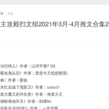
文学
正文
>
 主攻殿扫文组2021年3月-4月推文合集2
7 G3
霸宠30日情人》作者：山河不倦
)
到一个吸血鬼以后》作者：觉觉今天也想睡觉
一枝春》作者：蔡姐
光失忆后成了我影卫》作者：sunnyD
成反派大魔王的伴生兽》作者：海藻大王
天下都盼着他升天》作者：韵律Re
值采集专员[快穿]》作者： 一昔岁寒