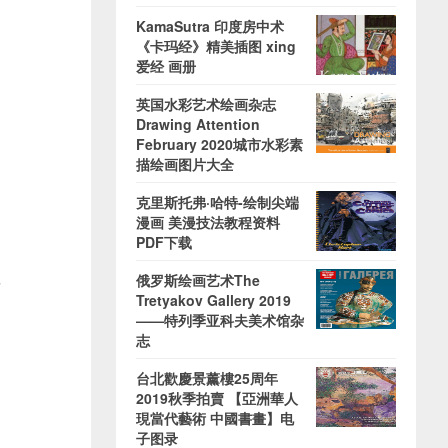
KamaSutra 印度房中术
《卡玛经》精美插图 xing
爱经 画册
英国水彩艺术绘画杂志
Drawing Attention
February 2020城市水彩素
描绘画图片大全
克里斯托弗·哈特-绘制尖端
漫画 美漫技法教程资料
PDF下载
俄罗斯绘画艺术The
攻
Tretyakov Gallery 2019
——特列季亚科夫美术馆杂
志
台北歡慶景薰樓25周年
2019秋季拍賣 【亞洲華人
現當代藝術 中國書畫】电
子图录