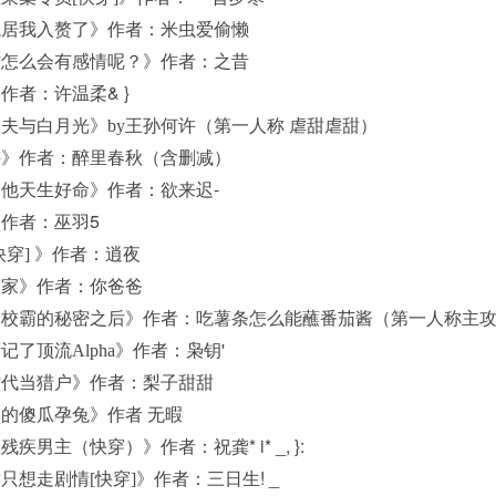
了隐居我入赘了》作者：米虫爱偷懒
身攻怎么会有感情呢？》作者：之昔
& }
时》作者：许温柔
甫洛夫与白月光》by王孙何许（第一人称 虐甜虐甜）
意诀》作者：醉里春秋（含删减）
-
夫郎他天生好命》作者：欲来迟
5
》作者：巫羽
快穿] 》作者：逍夜
他回家》作者：你爸爸
发现了校霸的秘密之后》作者：吃薯条怎么能蘸番茄酱（第一人称主
'
标记了顶流Alpha》作者：枭钥
在古代当猎户》作者：梨子甜甜
囚禁的傻瓜孕兔》作者 无暇
* i* _, }:
拯救残疾男主（快穿）》作者：祝龚
! _
渣攻只想走剧情[快穿]》作者：三日生