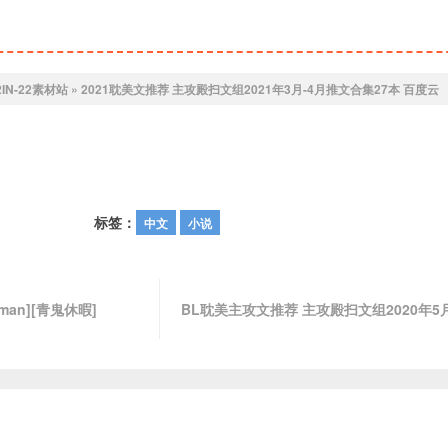
2IN-22素材站
»
2021耽美文推荐 主攻殿扫文组2021年3月-4月推文合集27本 百度云
标签：
中文
小说
man][青鬼休暇]
BL耽美主攻文推荐 主攻殿扫文组2020年5