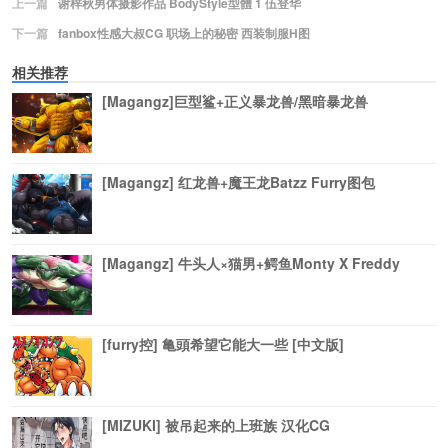
上一篇
谢梓秋男体摄影作品 BodyStyle型體 1 伍登华
下一篇
fanbox性感大叔CG 职场上的秘密 西装制服H图
相关推荐
[Magangz]巨型鲨+正义暴龙兽/黑暗暴龙兽
[Magangz] 红龙兽+魔王龙Batzz Furry图包
[Magangz] 牛头人×猫男+鳄鱼Monty X Freddy
[furry控] 亀頭希望它能大一些 [中文版]
[MIZUKI] 被吊起来的上班族 汉化CG