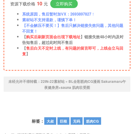
10
资源下载价格
元
立即购买
系统原因，售后暂时加VX：2693897827
！
素材站不支持退款，谨慎下单！
【不会解压不要买！】售后只解决链接失效问题，其他问题
不回复！
【
购买后刷新页面会出现下载地址
】链接失效48小时内及时
告知售后，超过此时间不售后
【
售后白天不定时上线，有问题的留言即可，上线会立马回
复
】
未经允许不得转载：
22IN-22素材站
»
BL全彩筋肉CG漫画 Sakuramaru午
夜健身房+sauna 肌肉壮受图
标签：
大叔
巨根
无码
筋肉CG