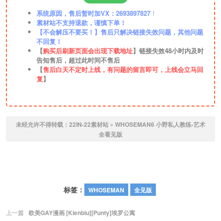
系统原因，售后暂时加VX：2693897827
！
素材站不支持退款，谨慎下单！
【不会解压不要买！】售后只解决链接失效问题，其他问题
不回复！
【
购买后刷新页面会出现下载地址
】链接失效48小时内及时
告知售后，超过此时间不售后
【
售后白天不定时上线，有问题的留言即可，上线会立马回
复
】
未经允许不得转载：
22IN-22素材站
»
WHOSEMAN6 小野私人教练-艺术
全看见版
标签：
WHOSEMAN
全见版
上一篇
欧美GAY漫画 [Kienbiu][Punty]埃罗公寓