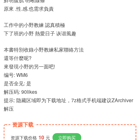
鮮明腹肌 明晰線條
原來 .性.感.也需求負責
工作中的小野教練 認真積極
下了班的小野 熱愛日子 诙谐風趣
本書特別收錄小野教練私家聯絡方法
還等什麼呢?
來發現小野的另一面吧!
编号: WM6
是否全见: 是
解压码: 90likes
提示: 隐藏区域即为下载地址，7z格式手机端建议ZArchiver
解压
资源下载
10
资源下载价格
元
立即购买