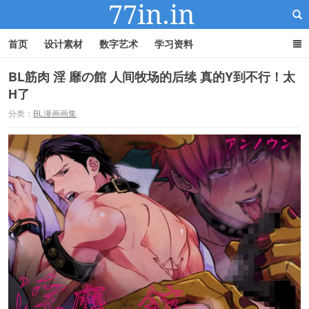
首页
设计素材
数字艺术
学习资料
BL筋肉 淫 靡の館 人间牧场的后续 真的Y到不行！太
H了
22IN-22素材站
分类：
BL漫画画集