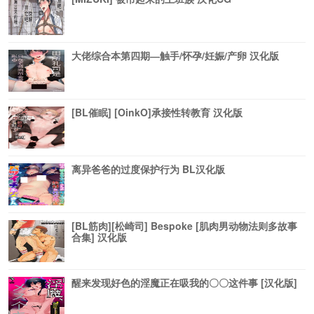
大佬综合本第四期―触手/怀孕/妊娠/产卵 汉化版
[BL催眠] [OinkO]承接性转教育 汉化版
离异爸爸的过度保护行为 BL汉化版
[BL筋肉][松崎司] Bespoke [肌肉男动物法则多故事
合集] 汉化版
醒来发现好色的淫魔正在吸我的〇〇这件事 [汉化版]