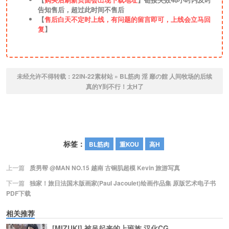
告知售后，超过此时间不售后
【
售后白天不定时上线，有问题的留言即可，上线会立马回
复
】
未经允许不得转载：
22IN-22素材站
»
BL筋肉 淫 靡の館 人间牧场的后续
真的Y到不行！太H了
标签：
BL筋肉
重KOU
高H
上一篇
质男帮 @MAN NO.15 越南 古铜肌超模 Kevin 旅游写真
下一篇
独家！旅日法国木版画家(Paul Jacoulet)绘画作品集 原版艺术电子书
PDF下载
相关推荐
[MIZUKI] 被吊起来的上班族 汉化CG