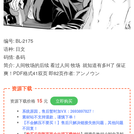
编号: BL-2175
语种: 日文
码情: 条码
简介: 人间牧场的后续 看过人间 牧场 就知道有多H了 保证
爽！PDF格式41双页 即82页作者: アンノウン
资源下载
15
资源下载价格
元
立即购买
系统原因，售后暂时加VX：2693897827
！
素材站不支持退款，谨慎下单！
【不会解压不要买！】售后只解决链接失效问题，其他问题
不回复！
【
购买后刷新页面会出现下载地址
】链接失效48小时内及时