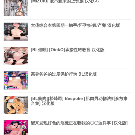
[MIZUKI] 被吊起来的上班族 汉化CG
大佬综合本第四期―触手/怀孕/妊娠/产卵 汉化版
[BL催眠] [OinkO]承接性转教育 汉化版
离异爸爸的过度保护行为 BL汉化版
[BL筋肉][松崎司] Bespoke [肌肉男动物法则多故事
合集] 汉化版
醒来发现好色的淫魔正在吸我的〇〇这件事 [汉化版]