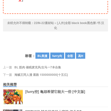
未经允许不得转载：
22IN-22素材站
»
[人外]全彩 black book黑色禁 /书 汉
化
标签：
BL美漫
furry向
全彩
高H
上一篇
BL 筋肉 催眠麦克风/左马一7本合集
下一篇
海贼王同人漫 索路 1500000000[十五亿]
相关推荐
[furry控] 亀頭希望它能大一些 [中文版]