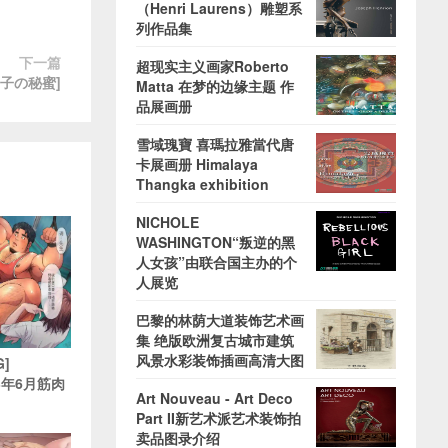
（Henri Laurens）雕塑系
列作品集
下一篇
超现实主义画家Roberto
子の秘蜜]
Matta 在梦的边缘主题 作
品展画册
雪域瑰寶 喜瑪拉雅當代唐
卡展画册 Himalaya
Thangka exhibition
NICHOLE
WASHINGTON“叛逆的黑
人女孩”由联合国主办的个
人展览
巴黎的林荫大道装饰艺术画
集 绝版欧洲复古城市建筑
风景水彩装饰插画高清大图
G]
23年6月筋肉
Art Nouveau - Art Deco
Part II新艺术派艺术装饰拍
卖品图录介绍