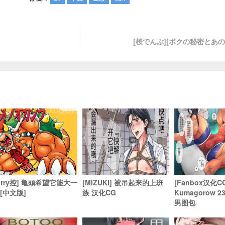
[桜でんぶ][ボクの秘密とあの
furry控] 亀頭希望它能大一
[MIZUKI] 被吊起来的上班
[Fanbox汉化C
 [中文版]
族 汉化CG
Kumagorow 
男图包