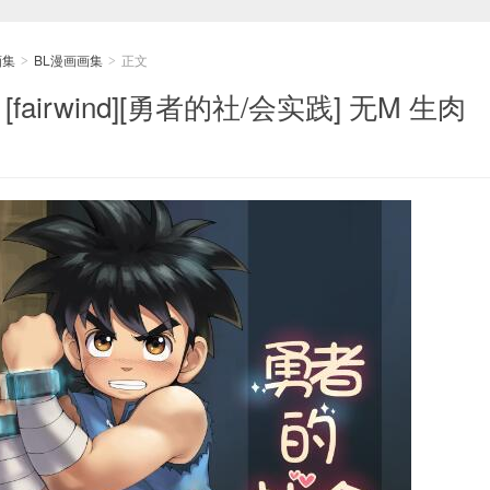
画集
BL漫画画集
正文
>
>
fairwind][勇者的社/会实践] 无M 生肉