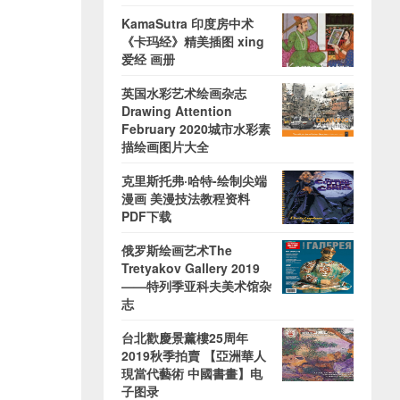
KamaSutra 印度房中术
《卡玛经》精美插图 xing
爱经 画册
英国水彩艺术绘画杂志
Drawing Attention
February 2020城市水彩素
描绘画图片大全
克里斯托弗·哈特-绘制尖端
漫画 美漫技法教程资料
PDF下载
俄罗斯绘画艺术The
Tretyakov Gallery 2019
——特列季亚科夫美术馆杂
志
台北歡慶景薰樓25周年
2019秋季拍賣 【亞洲華人
現當代藝術 中國書畫】电
子图录