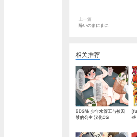
上一篇
酔いのまにまに
相关推荐
BDSM/ 少年水管工与被囚
[
禁的公主 汉化CG
些