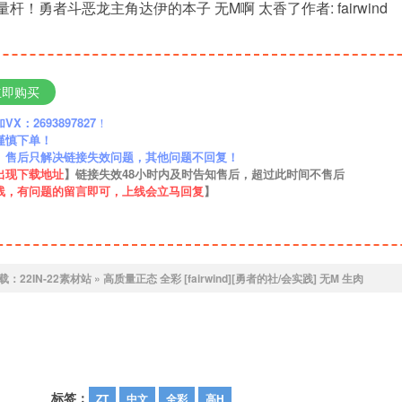
杆！勇者斗恶龙主角达伊的本子 无M啊 太香了作者: fairwind
立即购买
：2693897827
！
谨慎下单！
】售后只解决链接失效问题，其他问题不回复！
出现下载地址
】链接失效48小时内及时告知售后，超过此时间不售后
线，有问题的留言即可，上线会立马回复
】
载：
22IN-22素材站
»
高质量正态 全彩 [fairwind][勇者的社/会实践] 无M 生肉
标签：
ZT
中文
全彩
高H