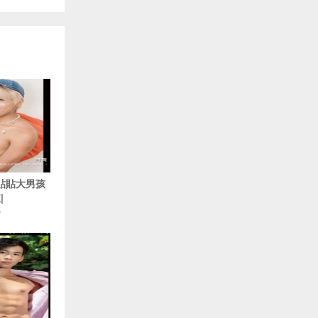
 貼貼大男孩
|
O