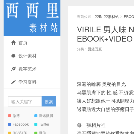
当前位置：
22IN-22素材站
EBOO
>
VIRILE 男人味
EBOOK+VIDEO
首页
分类：
男体写真
设计素材
数字艺术
学习资料
深邃的輪廓 奥秘的目光
乌黑肌膚下的.性.感.不須
讓人好想跟他一同拋開壓
過著貼近大自然的療癒日
微博
腾讯微博
Facebook
Twitter
每一張相片裡
毫不隱藏地要給你悉数的
RSS订阅
微信