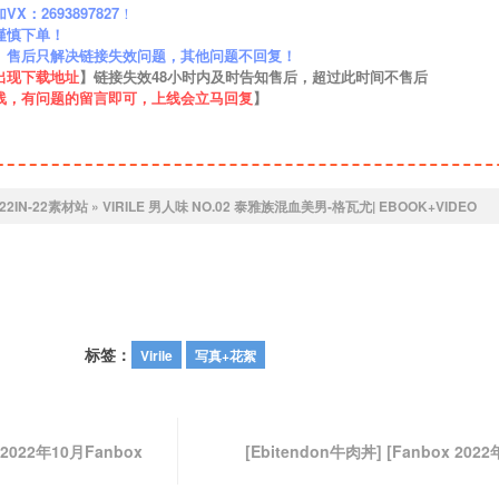
：2693897827
！
谨慎下单！
】售后只解决链接失效问题，其他问题不回复！
出现下载地址
】链接失效48小时内及时告知售后，超过此时间不售后
线，有问题的留言即可，上线会立马回复
】
22IN-22素材站
»
VIRILE 男人味 NO.02 泰雅族混血美男-格瓦尤| EBOOK+VIDEO
标签：
Virile
写真+花絮
[2022年10月Fanbox
[Ebitendon牛肉丼] [Fanbox 202