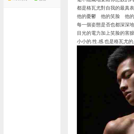
都是格瓦尤對自我的最真
他的憂鬱 他的笑脸 他
每一個姿態是否也都深深
目光的電力加上笑脸的害
小小的.性.感.也是格瓦尤