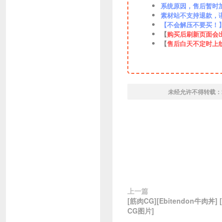
系统原因，售后暂时加VX
素材站不支持退款，
【不会解压不要买！
【
购买后刷新页面会
【
售后白天不定时上
未经允许不得转载：
上一篇
[筋肉CG][Ebitendon牛肉丼] 
CG图片]