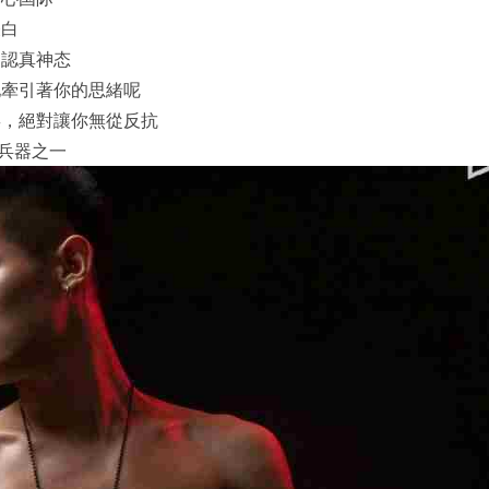
表白
的認真神态
地牽引著你的思緒呢
臊，絕對讓你無從反抗
的兵器之一