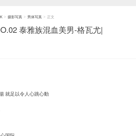
K
摄影写真
男体写真
正文
>
>
>
 NO.02 泰雅族混血美男-格瓦尤|
張揚 就足以令人心跳心動
力
子
內心国际