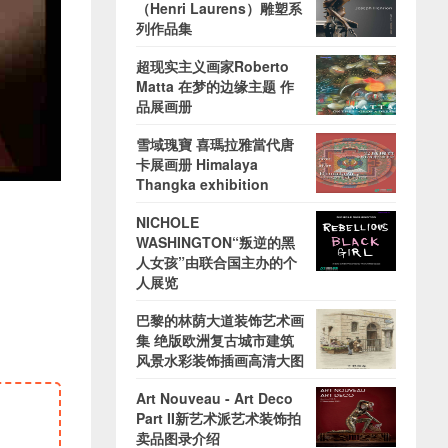
（Henri Laurens）雕塑系
列作品集
超现实主义画家Roberto
Matta 在梦的边缘主题 作
品展画册
雪域瑰寶 喜瑪拉雅當代唐
卡展画册 Himalaya
Thangka exhibition
NICHOLE
WASHINGTON“叛逆的黑
人女孩”由联合国主办的个
人展览
巴黎的林荫大道装饰艺术画
集 绝版欧洲复古城市建筑
风景水彩装饰插画高清大图
Art Nouveau - Art Deco
Part II新艺术派艺术装饰拍
卖品图录介绍