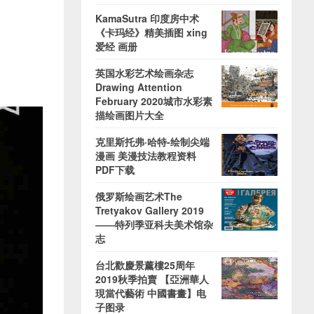
KamaSutra 印度房中术
《卡玛经》精美插图 xing
爱经 画册
英国水彩艺术绘画杂志
Drawing Attention
February 2020城市水彩素
描绘画图片大全
克里斯托弗·哈特-绘制尖端
漫画 美漫技法教程资料
PDF下载
俄罗斯绘画艺术The
Tretyakov Gallery 2019
——特列季亚科夫美术馆杂
志
台北歡慶景薰樓25周年
2019秋季拍賣 【亞洲華人
現當代藝術 中國書畫】电
子图录