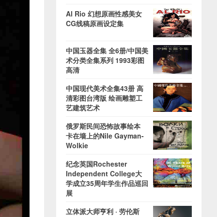
Al Rio 幻想原画性感美女
CG线稿原画设定集
中国玉器全集 全6册/中国美
术分类全集系列 1993彩图
高清
中国现代美术全集43册 高
清彩图台湾版 绘画雕塑工
艺建筑艺术
俄罗斯民间恐怖故事绘本
卡在墙上的Nile Gayman-
Wolkie
纪念英国Rochester
Independent College大
学成立35周年学生作品巡回
展
立体派大师亨利 · 劳伦斯