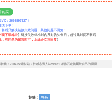
即购买
：2693897827
！
谨慎下单！
】售后只解决链接失效问题，其他问题不回复！
出现下载地址
】链接失效48小时内及时告知售后，超过此时间不售后
线，有问题的留言即可，上线会立马回复
】
得转载：
22IN-22素材站
»
性感志男人味Virile1 谢伟石定義屬於自己的調調
标签：
Virile