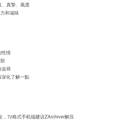
率直、真摯、風度
魅力和滋味
！
的性情
全部
勇追尋
再深化了解一點
，7z格式手机端建议ZArchiver解压