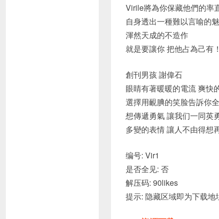
Virile將為你保藏他們的
自身透出一種難以言喻的
渾然天成的不造作
就是要讓你 把他占為己有
創刊男孩 謝偉石
眼睛有著暖暖的電流 爽快
選擇用靦腆的笑脸告訴你
想傳遞勇氣 讓我们一同英
多變的表情 讓人不由得想
编号: Vir1
是否全见: 否
解压码: 90likes
提示: 隐藏区域即为下载地址