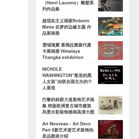
（Henri Laurens）雕塑系
列作品集
超现实主义画家Roberto
Matta 在梦的边缘主题 作
品展画册
雪域瑰寶 喜瑪拉雅當代唐
卡展画册 Himalaya
Thangka exhibition
NICHOLE
WASHINGTON“叛逆的黑
人女孩”由联合国主办的个
人展览
巴黎的林荫大道装饰艺术画
集 绝版欧洲复古城市建筑
风景水彩装饰插画高清大图
Art Nouveau - Art Deco
Part II新艺术派艺术装饰拍
卖品图录介绍