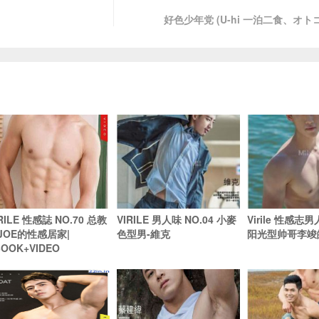
好色少年党 (U-hi 一泊二食、オ
RILE 性感誌 NO.70 总教
VIRILE 男人味 NO.04 小麥
Virile 性感志男
JOE的性感居家|
色型男-維克
阳光型帅哥李竣
BOOK+VIDEO