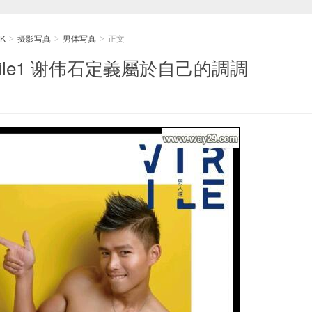
K
摄影写真
男体写真
正文
>
>
>
ile1 谢伟石定義屬於自己的調調