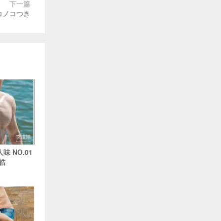
下一篇
トコノコつき
人味 NO.01
皓