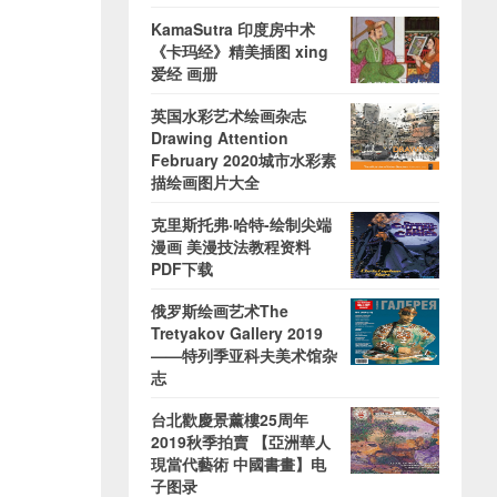
KamaSutra 印度房中术
《卡玛经》精美插图 xing
爱经 画册
英国水彩艺术绘画杂志
Drawing Attention
February 2020城市水彩素
描绘画图片大全
克里斯托弗·哈特-绘制尖端
漫画 美漫技法教程资料
PDF下载
俄罗斯绘画艺术The
Tretyakov Gallery 2019
——特列季亚科夫美术馆杂
志
台北歡慶景薰樓25周年
2019秋季拍賣 【亞洲華人
現當代藝術 中國書畫】电
子图录