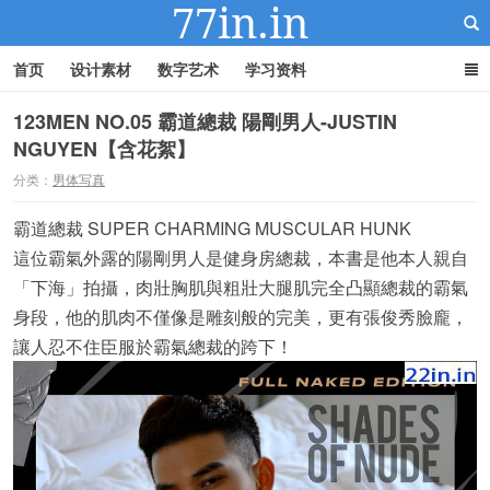
首页
设计素材
数字艺术
学习资料
123MEN NO.05 霸道總裁 陽剛男人-JUSTIN
NGUYEN【含花絮】
22IN-22素材站
分类：
男体写真
霸道總裁 SUPER CHARMING MUSCULAR HUNK
這位霸氣外露的陽剛男人是健身房總裁，本書是他本人親自
「下海」拍攝，肉壯胸肌與粗壯大腿肌完全凸顯總裁的霸氣
身段，他的肌肉不僅像是雕刻般的完美，更有張俊秀臉龐，
讓人忍不住臣服於霸氣總裁的跨下！