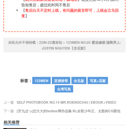
告知售后，超过此时间不售后
【
售后白天不定时上线，有问题的留言即可，上线会立马回
复
】
未经允许不得转载：
22IN-22素材站
»
123MEN NO.05 霸道總裁 陽剛男人-
JUSTIN NGUYEN【含花絮】
标签：
123MEN
亚洲帅哥
全见版
写真+花絮
台湾写真
上一篇
SELF PHOTOBOOK NO.14 MR.ROENGCHAI | EBOOK+VIDEO
下一篇
[牙九ぽっぽ]大大的fanbox网作品集 BL全彩少年正、太筋肉CG图包
相关推荐