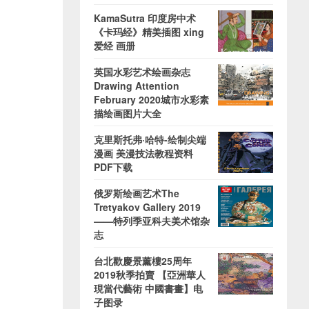
KamaSutra 印度房中术
《卡玛经》精美插图 xing
爱经 画册
英国水彩艺术绘画杂志
Drawing Attention
February 2020城市水彩素
描绘画图片大全
克里斯托弗·哈特-绘制尖端
漫画 美漫技法教程资料
PDF下载
俄罗斯绘画艺术The
Tretyakov Gallery 2019
——特列季亚科夫美术馆杂
志
台北歡慶景薰樓25周年
2019秋季拍賣 【亞洲華人
現當代藝術 中國書畫】电
子图录