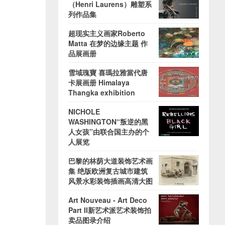
（Henri Laurens）雕塑系
列作品集
超现实主义画家Roberto
Matta 在梦的边缘主题 作
品展画册
雪域瑰寶 喜瑪拉雅當代唐
卡展画册 Himalaya
Thangka exhibition
NICHOLE
WASHINGTON“叛逆的黑
人女孩”由联合国主办的个
人展览
巴黎的林荫大道装饰艺术画
集 绝版欧洲复古城市建筑
风景水彩装饰插画高清大图
Art Nouveau - Art Deco
Part II新艺术派艺术装饰拍
卖品图录介绍