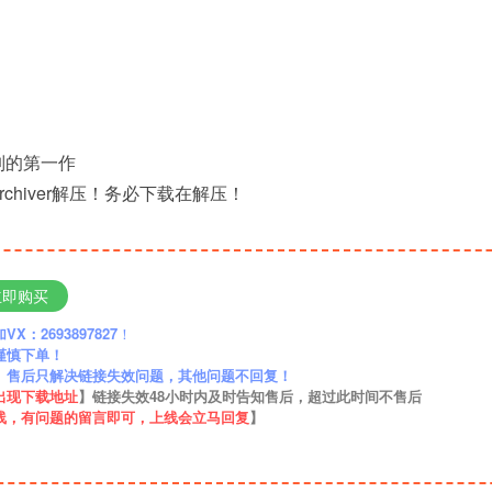
系列的第一作
rchiver解压！务必下载在解压！
立即购买
：2693897827
！
谨慎下单！
】售后只解决链接失效问题，其他问题不回复！
出现下载地址
】链接失效48小时内及时告知售后，超过此时间不售后
线，有问题的留言即可，上线会立马回复
】