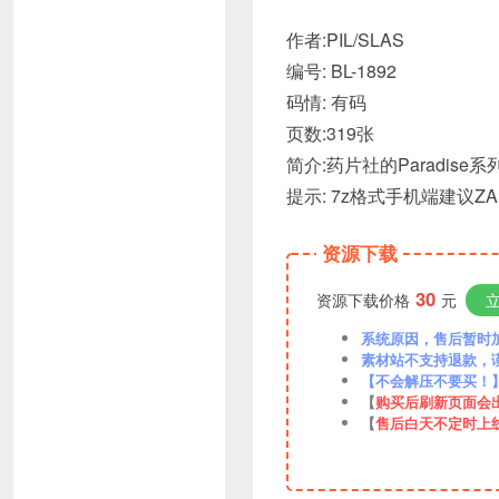
作者:PIL/SLAS
编号: BL-1892
码情: 有码
页数:319张
简介:药片社的Paradise
提示: 7z格式手机端建议ZA
资源下载
30
资源下载价格
元
系统原因，售后暂时加VX
素材站不支持退款，
【不会解压不要买！
【
购买后刷新页面会
【
售后白天不定时上