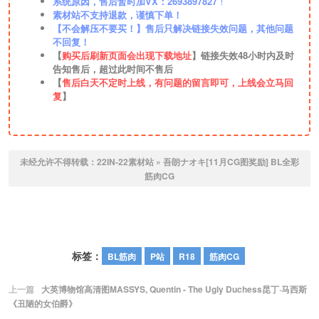
系统原因，售后暂时加VX：2693897827
！
素材站不支持退款，谨慎下单！
【不会解压不要买！】售后只解决链接失效问题，其他问题
不回复！
【
购买后刷新页面会出现下载地址
】链接失效48小时内及时
告知售后，超过此时间不售后
【
售后白天不定时上线，有问题的留言即可，上线会立马回
复
】
未经允许不得转载：
22IN-22素材站
»
吾朗ナオキ[11月CG图奖励]
BL全彩
筋肉CG
标签：
BL筋肉
P站
R18
筋肉CG
上一篇
大英博物馆高清图MASSYS, Quentin - The Ugly Duchess昆丁·马西斯
《丑陋的女伯爵》