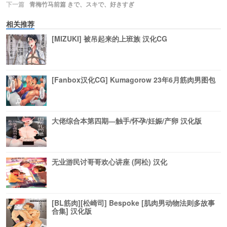
下一篇
青梅竹马前篇 きで、スキで、好きすぎ
相关推荐
[MIZUKI] 被吊起来的上班族 汉化CG
[Fanbox汉化CG] Kumagorow 23年6月筋肉男图包
大佬综合本第四期―触手/怀孕/妊娠/产卵 汉化版
无业游民讨哥哥欢心讲座 (阿松) 汉化
[BL筋肉][松崎司] Bespoke [肌肉男动物法则多故事
合集] 汉化版