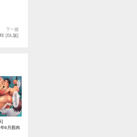
下一篇
E [DL版]
G]
23年6月筋肉