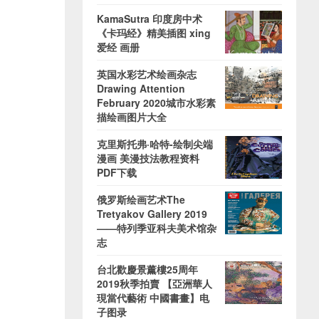
KamaSutra 印度房中术
《卡玛经》精美插图 xing
爱经 画册
英国水彩艺术绘画杂志
Drawing Attention
February 2020城市水彩素
描绘画图片大全
克里斯托弗·哈特-绘制尖端
漫画 美漫技法教程资料
PDF下载
俄罗斯绘画艺术The
Tretyakov Gallery 2019
——特列季亚科夫美术馆杂
志
台北歡慶景薰樓25周年
2019秋季拍賣 【亞洲華人
現當代藝術 中國書畫】电
子图录