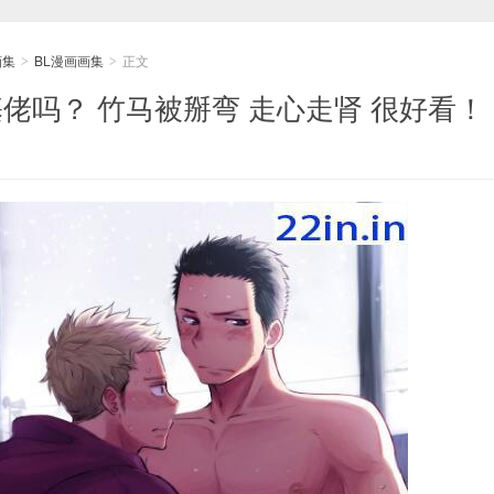
画集
BL漫画画集
正文
>
>
基佬吗？ 竹马被掰弯 走心走肾 很好看！