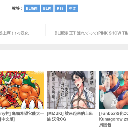
标签：
BL筋肉
BL肉
R18
中文
上啊！1-3汉化
BL新漫 正T 連れてって!PINK SHOW TIM
furry控] 亀頭希望它能大一
[MIZUKI] 被吊起来的上班
[Fanbox汉化C
 [中文版]
族 汉化CG
Kumagorow 
男图包