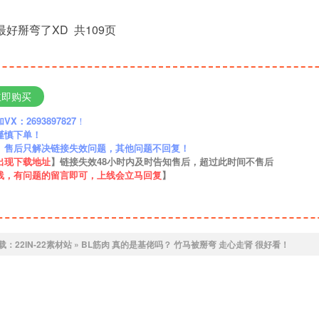
好掰弯了XD 共109页
立即购买
：2693897827
！
谨慎下单！
】售后只解决链接失效问题，其他问题不回复！
出现下载地址
】链接失效48小时内及时告知售后，超过此时间不售后
线，有问题的留言即可，上线会立马回复
】
载：
22IN-22素材站
»
BL筋肉 真的是基佬吗？ 竹马被掰弯 走心走肾 很好看！