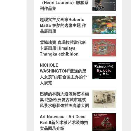
（Henri Laurens）雕塑系
列作品集
超现实主义画家Roberto
Matta 在梦的边缘主题 作
品展画册
雪域瑰寶 喜瑪拉雅當代唐
卡展画册 Himalaya
Thangka exhibition
NICHOLE
WASHINGTON“叛逆的黑
人女孩”由联合国主办的个
人展览
巴黎的林荫大道装饰艺术画
集 绝版欧洲复古城市建筑
风景水彩装饰插画高清大图
Art Nouveau - Art Deco
Part II新艺术派艺术装饰拍
卖品图录介绍