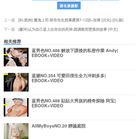
谢名振摄影
上一篇
[BL筋肉] 魔鬼上司·狱寺先生想暴露第7-12話+加筆 [汉化] [DL版]
下一篇
(藤河)认为自己是上位存在的死神.因调教而堕落的故事 [中文]
相关推荐
蓝男色NO.486 解放下課後的私密作業 Andy|
EBOOK+VIDEO
蓝摄NO.354 可愛田徑生全力冲刺多多|
EBOOK+VIDEO
蓝男色NO.488 貼貼大男孩的精奇探險 阿宝|
EBOOK+VIDEO
AllMyBoysNO.20 靜謐庭院