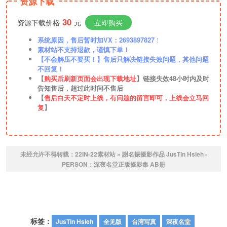
资源下载
30
资源下载价格
元
立即购买
系统原因，售后暂时加VX：2693897827
！
素材站不支持退款，谨慎下单！
【不会解压不要买！】售后只解决链接失效问题，其他问题
不回复！
【
购买后刷新页面会出现下载地址
】链接失效48小时内及时
告知售后，超过此时间不售后
【
售后白天不定时上线，有问题的留言即可，上线会立马回
复
】
未经允许不得转载：
22IN-22素材站
»
謝名振摄影作品 JusTin Hsieh -
PERSON：深夜名堂正版摄影集 AB册
标签：
JusTin Hsieh
全见版
台湾写真
深夜名堂