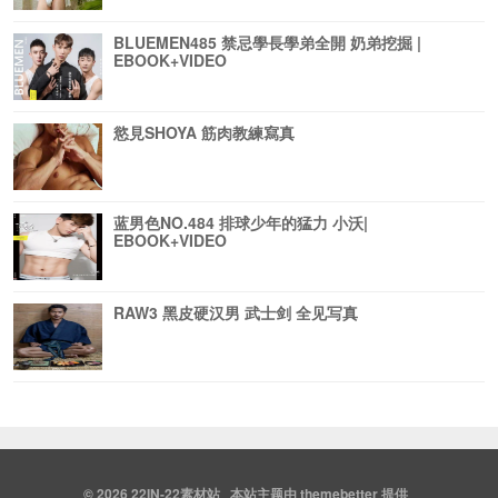
BLUEMEN485 禁忌學長學弟全開 奶弟挖掘 |
EBOOK+VIDEO
慾見SHOYA 筋肉教練寫真
蓝男色NO.484 排球少年的猛力 小沃|
EBOOK+VIDEO
RAW3 黑皮硬汉男 武士剑 全见写真
© 2026
22IN-22素材站
本站主题由
themebetter
提供