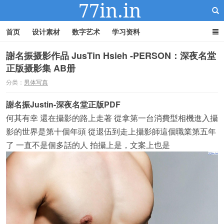
首页
设计素材
数字艺术
学习资料
謝名振摄影作品 JusTin Hsieh -PERSON：深夜名堂
正版摄影集 AB册
22IN-22素材站
分类：
男体写真
謝名振Justin-深夜名堂正版PDF
何其有幸 還在攝影的路上走著 從拿第一台消費型相機進入攝
影的世界是第十個年頭 從退伍到走上攝影師這個職業第五年
了 一直不是個多話的人 拍攝上是，文案上也是