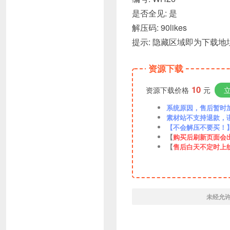
是否全见: 是
解压码: 90likes
提示: 隐藏区域即为下载地址
资源下载
10
资源下载价格
元
系统原因，售后暂时加VX
素材站不支持退款，
【不会解压不要买！
【
购买后刷新页面会
【
售后白天不定时上
未经允