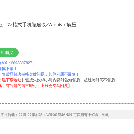
，7z格式手机端建议ZArchiver解压
立即购买
：2693897827
！
谨慎下单！
】售后只解决链接失效问题，其他问题不回复！
出现下载地址
】链接失效48小时内及时告知售后，超过此时间不售后
线，有问题的留言即可，上线会立马回复
】
许不得转载：
22IN-22素材站
»
WHOSEMAN26 可口翘臀小鲜肉－钧钧