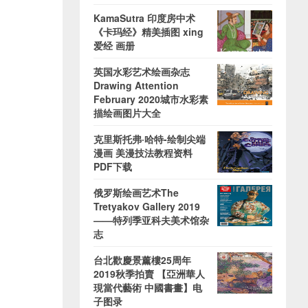
KamaSutra 印度房中术
《卡玛经》精美插图 xing
爱经 画册
英国水彩艺术绘画杂志
Drawing Attention
February 2020城市水彩素
描绘画图片大全
克里斯托弗·哈特-绘制尖端
漫画 美漫技法教程资料
PDF下载
俄罗斯绘画艺术The
Tretyakov Gallery 2019
——特列季亚科夫美术馆杂
志
台北歡慶景薰樓25周年
2019秋季拍賣 【亞洲華人
現當代藝術 中國書畫】电
子图录