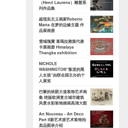
（Henri Laurens）雕塑系
列作品集
超现实主义画家Roberto
Matta 在梦的边缘主题 作
品展画册
雪域瑰寶 喜瑪拉雅當代唐
卡展画册 Himalaya
Thangka exhibition
NICHOLE
WASHINGTON“叛逆的黑
人女孩”由联合国主办的个
人展览
巴黎的林荫大道装饰艺术画
集 绝版欧洲复古城市建筑
风景水彩装饰插画高清大图
Art Nouveau - Art Deco
Part II新艺术派艺术装饰拍
卖品图录介绍