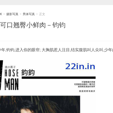
K
摄影写真
男体写真
正文
>
>
>
26 可口翘臀小鲜肉－钧钧
年,钧钧,进入你的眼帘; 大胸肌惹人注目,结实腹肌叫人尖叫,少