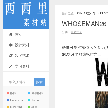
当前位置：
22IN-22素材站
EBOO
>
WHOSEMAN
分类：
男体写真
首页
设计素材
鲜嫩可爱,健硕迷人的活力少
貌,岁月里的惊艳时光...
数字艺术
学习资料
微博
腾讯微博
Facebook
Twitter
RSS订阅
微信