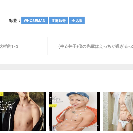
标签：
WHOSEMAN
亚洲帅哥
全见版
这样的1~3
(牛☆丼子)僕の先輩はえっちが過ぎるっ2