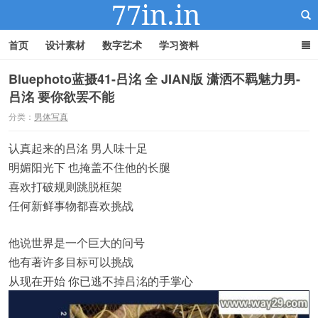
首页
设计素材
数字艺术
学习资料
Bluephoto蓝摄41-吕洺 全 JIAN版 潇洒不羁魅力男-
吕洺 要你欲罢不能
22IN-22素材站
分类：
男体写真
认真起来的吕洺 男人味十足
明媚阳光下 也掩盖不住他的长腿
喜欢打破规则跳脱框架
任何新鲜事物都喜欢挑战
他说世界是一个巨大的问号
他有著许多目标可以挑战
从现在开始 你已逃不掉吕洺的手掌心