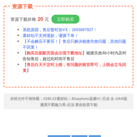
资源下载
20
资源下载价格
元
立即购买
系统原因，售后暂时加VX：2693897827
！
素材站不支持退款，谨慎下单！
【不会解压不要买！】售后只解决链接失效问题，其他问题
不回复！
【
购买后刷新页面会出现下载地址
】链接失效48小时内及时
告知售后，超过此时间不售后
【
售后白天不定时上线，有问题的留言即可，上线会立马回
复
】
未经允许不得转载：
22IN-22素材站
»
Bluephoto蓝摄41-吕洺 全 JIAN版
潇洒不羁魅力男-吕洺 要你欲罢不能