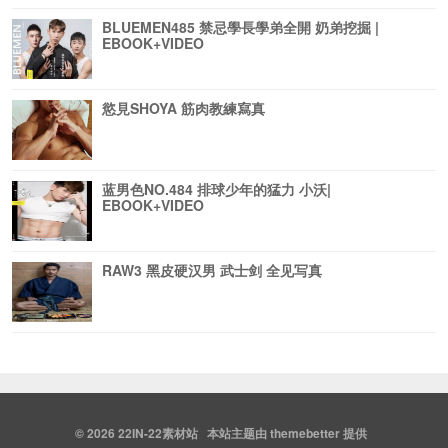
BLUEMEN485 禁忌學長學弟全開 奶弟挖掘 |
EBOOK+VIDEO
慾見SHOYA 筋肉教練寫真
蓝男色NO.484 排球少年的猛力 小沃|
EBOOK+VIDEO
RAW3 黑皮硬汉男 武士剑 全见写真
© 2026
22IN-22素材站
本站主题由
themebetter
提供