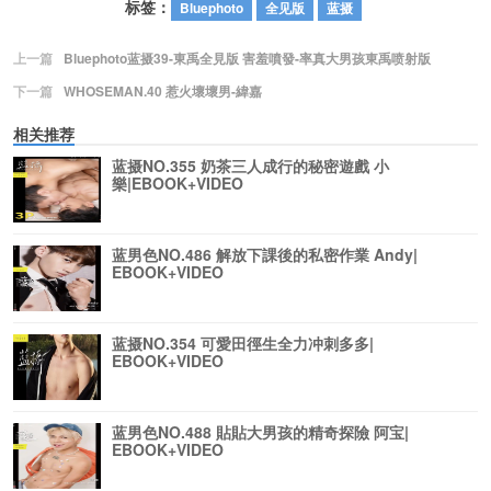
标签：
Bluephoto
全见版
蓝摄
上一篇
Bluephoto蓝摄39-東禹全見版 害羞噴發-率真大男孩東禹喷射版
下一篇
WHOSEMAN.40 惹火壞壞男-緯嘉
相关推荐
蓝摄NO.355 奶茶三人成行的秘密遊戲 小
樂|EBOOK+VIDEO
蓝男色NO.486 解放下課後的私密作業 Andy|
EBOOK+VIDEO
蓝摄NO.354 可愛田徑生全力冲刺多多|
EBOOK+VIDEO
蓝男色NO.488 貼貼大男孩的精奇探險 阿宝|
EBOOK+VIDEO