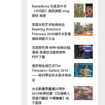
KamaSutra 印度房中术
《卡玛经》精美插图 xing
爱经 画册
英国水彩艺术绘画杂志
Drawing Attention
February 2020城市水彩素
描绘画图片大全
克里斯托弗·哈特-绘制尖端
漫画 美漫技法教程资料
PDF下载
俄罗斯绘画艺术The
Tretyakov Gallery 2019
——特列季亚科夫美术馆杂
志
台北歡慶景薰樓25周年
2019秋季拍賣 【亞洲華人
現當代藝術 中國書畫】电
子图录