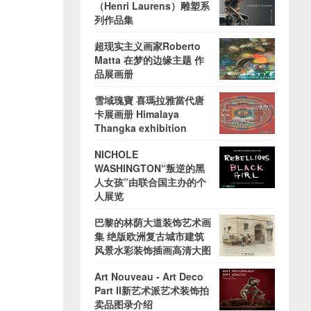
（Henri Laurens）雕塑系
列作品集
超现实主义画家Roberto
Matta 在梦的边缘主题 作
品展画册
雪域瑰寶 喜瑪拉雅當代唐
卡展画册 Himalaya
Thangka exhibition
NICHOLE
WASHINGTON“叛逆的黑
人女孩”由联合国主办的个
人展览
巴黎的林荫大道装饰艺术画
集 绝版欧洲复古城市建筑
风景水彩装饰插画高清大图
Art Nouveau - Art Deco
Part II新艺术派艺术装饰拍
卖品图录介绍