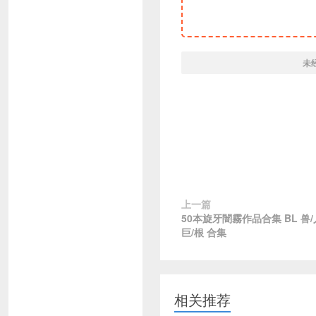
未
上一篇
50本旋牙闇霧作品合集 BL 兽
巨/根 合集
相关推荐