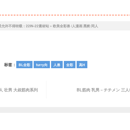
经允许不得转载：
22IN-22素材站
»
欧美全彩兽 /人漫画 黑豹 同人
标签：
BL全彩
furry向
人兽
全彩
高H
/人 壮男 大叔筋肉系列
BL筋肉 乳男－チチメン 三人