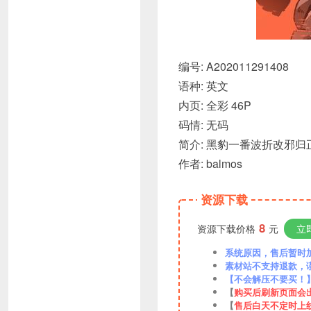
编号: A202011291408
语种: 英文
内页: 全彩 46P
码情: 无码
简介: 黑豹一番波折改邪
作者: balmos
资源下载
8
资源下载价格
元
立
系统原因，售后暂时加VX
素材站不支持退款，
【不会解压不要买！
【
购买后刷新页面会
【
售后白天不定时上