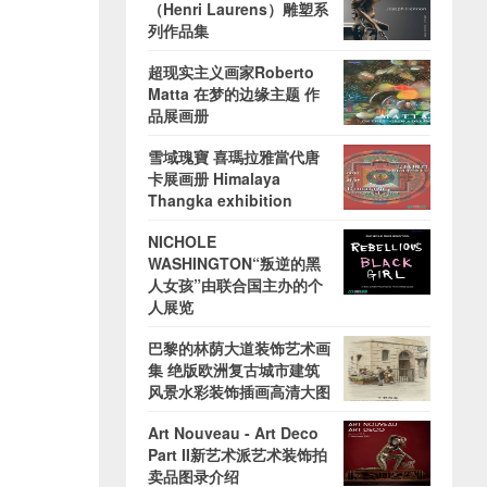
（Henri Laurens）雕塑系
列作品集
超现实主义画家Roberto
Matta 在梦的边缘主题 作
品展画册
雪域瑰寶 喜瑪拉雅當代唐
卡展画册 Himalaya
Thangka exhibition
NICHOLE
WASHINGTON“叛逆的黑
人女孩”由联合国主办的个
人展览
巴黎的林荫大道装饰艺术画
集 绝版欧洲复古城市建筑
风景水彩装饰插画高清大图
Art Nouveau - Art Deco
Part II新艺术派艺术装饰拍
卖品图录介绍