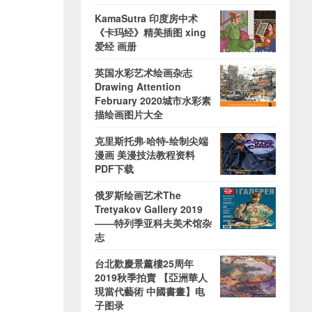
KamaSutra 印度房中术
《卡玛经》精美插图 xing
爱经 画册
英国水彩艺术绘画杂志
Drawing Attention
February 2020城市水彩素
描绘画图片大全
克里斯托弗·哈特-绘制尖端
漫画 美漫技法教程资料
PDF下载
俄罗斯绘画艺术The
Tretyakov Gallery 2019
——特列季亚科夫美术馆杂
志
台北歡慶景薰樓25周年
2019秋季拍賣 【亞洲華人
現當代藝術 中國書畫】电
子图录